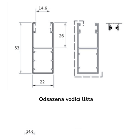
Odsazená vodicí lišta