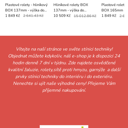
Plastové rolety - hliníkový
Hliníkové rolety BOX
Plastové rolety 
BOX 137mm - výška do
137mm - výška do
BOX 165mm - v
1470mm - RUČNÍ
1400mm - MOTOR -
2470mm - RUČ
1 849 Kč
2 641.43 Kč
10 509 Kč
15 012.86 Kč
1 849 Kč
2 64
OVLÁDÁNÍ
VYPÍNAČ
OVLÁDÁNÍ
Vítejte na naší stránce ve světe stínici techniky!
Objednat můžete kdykoliv, náš e-shop je k dispozici 24
hodin denně 7 dní v týdnu. Zde najdete osvědčené
kvalitní žaluzie, rolety,sítě proti hmyzu, garnýže a další
prvky stínicí techniky do interiéru i do exteriéru.
Nenechte si ujít naše výhodné ceny! Přejeme Vám
příjemné nakupování.