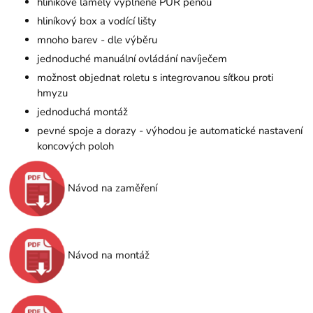
hliníkové lamely vyplněné PUR pěnou
hliníkový box a vodící lišty
mnoho barev - dle výběru
jednoduché manuální ovládání navíječem
možnost objednat roletu s integrovanou síťkou proti
hmyzu
jednoduchá montáž
pevné spoje a dorazy - výhodou je automatické nastavení
koncových poloh
Návod na zaměření
Návod na montáž