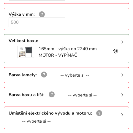
Výška v mm
:
Velikost boxu
:
165mm - výška do 2240 mm -
MOTOR - VYPÍNAČ
Barva lamely
:
-- vyberte si --
Barva boxu a líšt
:
-- vyberte si --
Umístění elektrického vývodu a motoru
:
-- vyberte si --