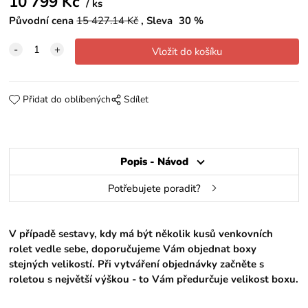
10 799
Kč
ks
Původní cena
15 427.14
Kč
Sleva
30
%
Přidat do oblíbených
Sdílet
Popis - Návod
Potřebujete poradit?
V případě sestavy, kdy má být několik kusů venkovních
rolet vedle sebe, doporučujeme Vám objednat boxy
stejných velikostí. Při vytváření objednávky začněte s
roletou s největší výškou - to Vám předurčuje velikost boxu.