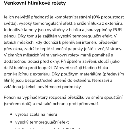
Venkovní hliníkové rolety
Jejich největší předností je kompletní zastínění (0% propustnost
světla), vysoký termoregulační efekt a snížení hluku z exteriéru.
Jednotlivé lamely jsou vyráběny z hliníku a jsou vyplněny PUR
pěnou. Díky tomu je zajištěn vysoký termoregulační efekt. V
letních měsících, kdy dochází k přehřívání interiéru především
přes okna, zadržíte teplé sluneční paprsky ještě z vnější strany.
V zimních měsících Vám venkovní rolety mírně pomáhají s
dodatečnou izolací před okny. Při úplném zavření, slouží i jako
další bariéra proti loupeži. Zároveň snižují hladinu hluku
pronikajícímu z exteriéru. Díky použitým materiálům (především
hliník) jsou bezprostředně určené do exteriéru. Nerezaví a
zvládnou jakékoli povětrnostní podmínky.
Pohon na vypínač který rozpozná překážku ve směru spouštění
(směrem dolů) a má také ochranu proti přimrznutí.
výroba zcela na mieru
vysoký termoregulační efekt