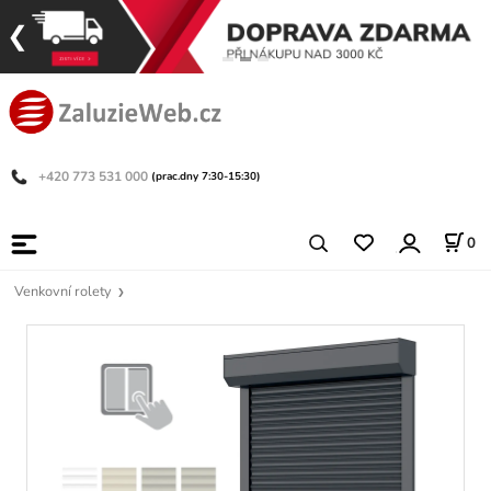
+420 773 531 000
(prac.dny 7:30-15:30)
0
Venkovní rolety