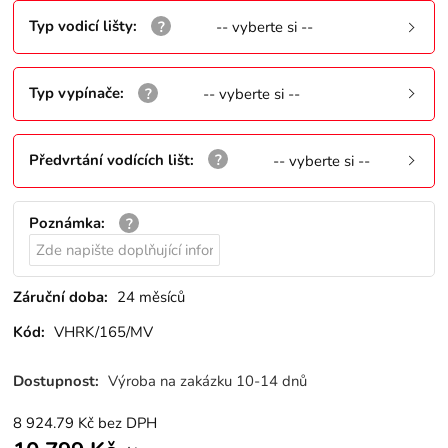
Typ vodicí lišty
:
-- vyberte si --
Typ vypínače
:
-- vyberte si --
Předvrtání vodících lišt
:
-- vyberte si --
Poznámka
:
Záruční doba:
24 měsíců
Kód:
VHRK/165/MV
Dostupnost:
Výroba na zakázku 10-14 dnů
8 924.79
Kč
bez DPH