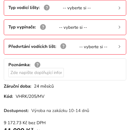
Typ vodicí lišty
:
-- vyberte si --
Typ vypínače
:
-- vyberte si --
Předvrtání vodících lišt
:
-- vyberte si --
Poznámka
:
Záruční doba:
24 měsíců
Kód:
VHRK/205/MV
Dostupnost:
Výroba na zakázku 10-14 dnů
9 172.73
Kč
bez DPH