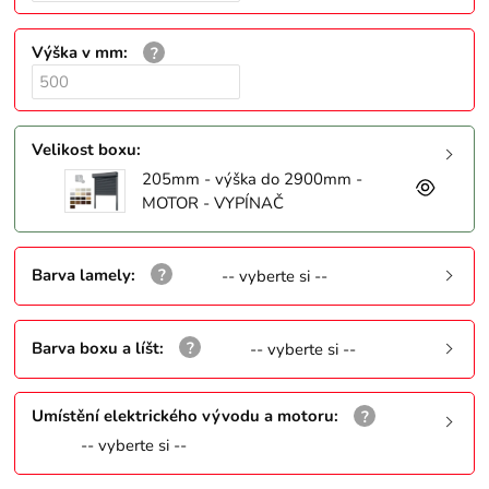
Výška v mm
:
Velikost boxu
:
205mm - výška do 2900mm -
MOTOR - VYPÍNAČ
Barva lamely
:
-- vyberte si --
Barva boxu a líšt
:
-- vyberte si --
Umístění elektrického vývodu a motoru
:
-- vyberte si --