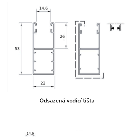
Odsazená vodicí lišta