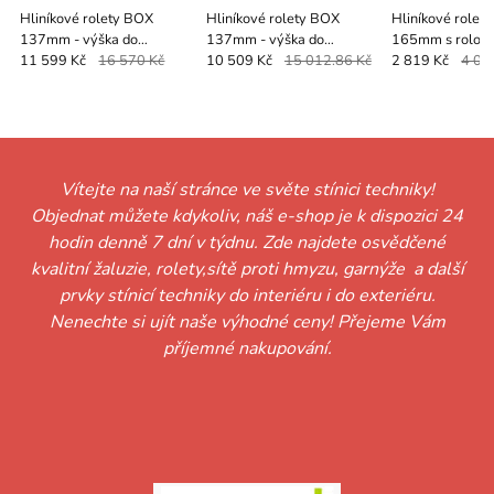
Hliníkové rolety BOX
Hliníkové rolety BOX
Hliníkové rolet
137mm - výška do
137mm - výška do
165mm s rolovací
1400mm - MOTOR -
1400mm - MOTOR -
výška do 1690 
11 599 Kč
16 570 Kč
10 509 Kč
15 012.86 Kč
2 819 Kč
4 02
DÁLKOVÉ OVLÁDÁNÍ
VYPÍNAČ
RUČNÍ OVLÁDÁ
Vítejte na naší stránce ve světe stínici techniky!
Objednat můžete kdykoliv, náš e-shop je k dispozici 24
hodin denně 7 dní v týdnu. Zde najdete osvědčené
kvalitní žaluzie, rolety,sítě proti hmyzu, garnýže a další
prvky stínicí techniky do interiéru i do exteriéru.
Nenechte si ujít naše výhodné ceny! Přejeme Vám
příjemné nakupování.