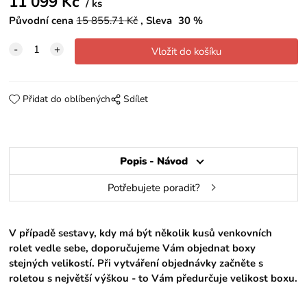
11 099
Kč
ks
Původní cena
15 855.71
Kč
Sleva
30
%
Přidat do oblíbených
Sdílet
Popis - Návod
Potřebujete poradit?
V případě sestavy, kdy má být několik kusů venkovních
rolet vedle sebe, doporučujeme Vám objednat boxy
stejných velikostí. Při vytváření objednávky začněte s
roletou s největší výškou - to Vám předurčuje velikost boxu.