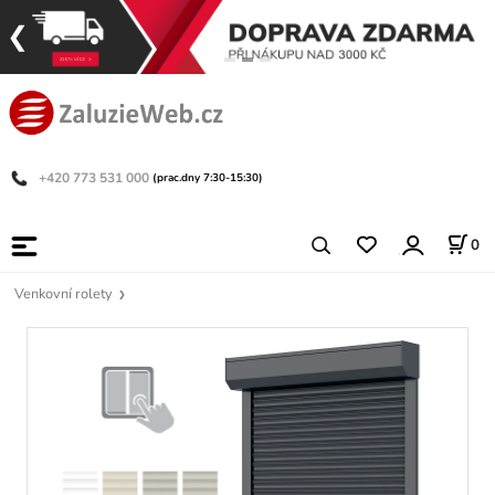
+420 773 531 000
(prac.dny 7:30-15:30)
0
Venkovní rolety