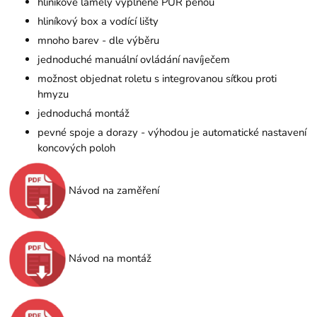
hliníkové lamely vyplněné PUR pěnou
hliníkový box a vodící lišty
mnoho barev - dle výběru
jednoduché manuální ovládání navíječem
možnost objednat roletu s integrovanou síťkou proti
hmyzu
jednoduchá montáž
pevné spoje a dorazy - výhodou je automatické nastavení
koncových poloh
Návod na zaměření
Návod na montáž