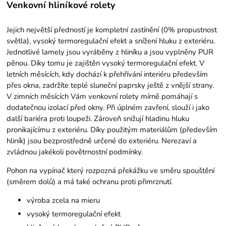
Venkovní hliníkové rolety
Jejich největší předností je kompletní zastínění (0% propustnost
světla), vysoký termoregulační efekt a snížení hluku z exteriéru.
Jednotlivé lamely jsou vyráběny z hliníku a jsou vyplněny PUR
pěnou. Díky tomu je zajištěn vysoký termoregulační efekt. V
letních měsících, kdy dochází k přehřívání interiéru především
přes okna, zadržíte teplé sluneční paprsky ještě z vnější strany.
V zimních měsících Vám venkovní rolety mírně pomáhají s
dodatečnou izolací před okny. Při úplném zavření, slouží i jako
další bariéra proti loupeži. Zároveň snižují hladinu hluku
pronikajícímu z exteriéru. Díky použitým materiálům (především
hliník) jsou bezprostředně určené do exteriéru. Nerezaví a
zvládnou jakékoli povětrnostní podmínky.
Pohon na vypínač který rozpozná překážku ve směru spouštění
(směrem dolů) a má také ochranu proti přimrznutí.
výroba zcela na mieru
vysoký termoregulační efekt