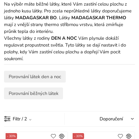
Na výběr máte běžné látky, které Vám zastíní celou plochu z
jednoho kusu látky. Pro zcela neprůhledné látky doporučujeme
látky
MADAGASKAR BO
. Látky
MADAGASKAR THERMO
mají z vnější strany thermo stříbrnou vrstvu, která zmírňuje
průnik tepla do interiéru.
Všechny látky z rodiny
DEN A NOC
Vám plynule dokáží
regulovat propustnost světla. Tyto látky se dají nastavit i do
polohy, kdy Vám zastíní celou plochu a dopřejí Vám pocit
soukromí.
Porovnání látek den a noc
Porovnání běžných látek
Filtr
/ 2
- 30%
- 30%