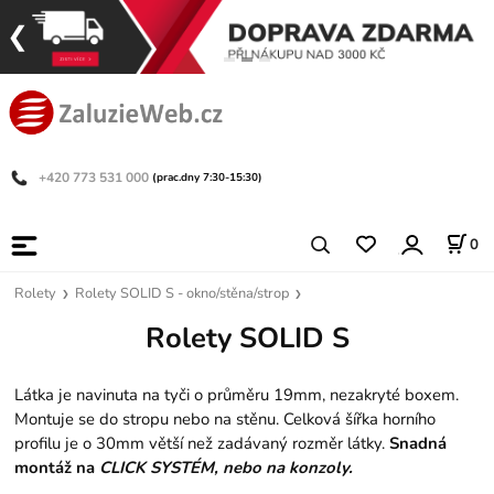
+420 773 531 000
(prac.dny 7:30-15:30)
0
Rolety
Rolety SOLID S - okno/stěna/strop
Rolety SOLID S
Látka je navinuta na tyči o průměru 19mm, nezakryté boxem.
Montuje se do stropu nebo na stěnu. Celková šířka horního
profilu je o 30mm větší než zadávaný rozměr látky.
Snadná
montáž na
CLICK SYSTÉM, nebo na konzoly.