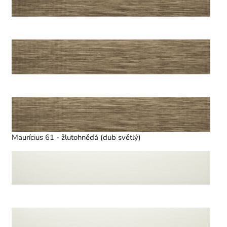
Maurícius 61 - žlutohnědá (dub světlý)