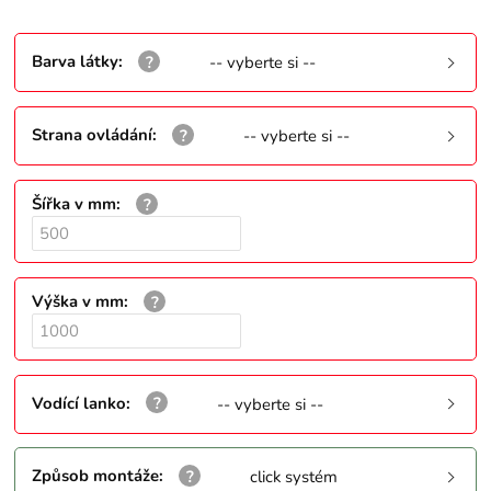
Barva látky
:
-- vyberte si --
Strana ovládání
:
-- vyberte si --
Šířka v mm
:
Výška v mm
:
Vodící lanko
:
-- vyberte si --
Způsob montáže
:
click systém