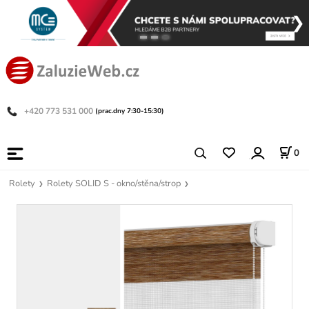
+420 773 531 000
(prac.dny 7:30-15:30)
0
Rolety
Rolety SOLID S - okno/stěna/strop