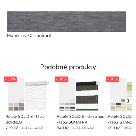
Maurícius 70 - antracit
Podobné produkty
- 30%
- 30%
- 30%
Rolety SOLID S - látka
Rolety SOLID S - den a noc
Rolety SOLID S 
BORNEO
- látka SUMATRA
- látka STAND
719 Kč
1 027.14 Kč
849 Kč
1 212.86 Kč
699 Kč
998.57