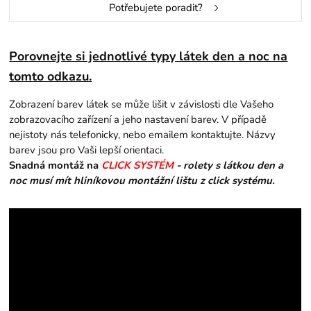
Potřebujete poradit?
Porovnejte si jednotlivé typy látek den a noc na
tomto odkazu.
Zobrazení barev látek se může lišit v závislosti dle Vašeho
zobrazovacího zařízení a jeho nastavení barev. V případě
nejistoty nás telefonicky, nebo emailem kontaktujte. Názvy
barev jsou pro Vaši lepší orientaci.
Snadná montáž na
CLICK SYSTÉM
- rolety s látkou den a
noc musí mít hliníkovou montážní lištu z click systému.