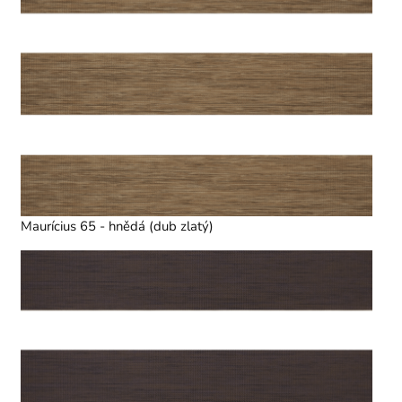
Maurícius 65 - hnědá (dub zlatý)