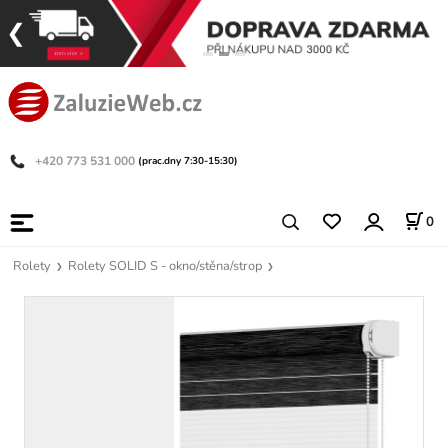
+420 773 531 000
(prac.dny 7:30-15:30)
0
Rolety
Rolety SOLID S - okno/stěna/strop