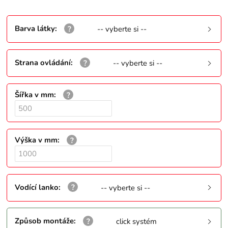
Barva látky
:
-- vyberte si --
Strana ovládání
:
-- vyberte si --
Šířka v mm
:
Výška v mm
:
Vodící lanko
:
-- vyberte si --
Způsob montáže
:
click systém