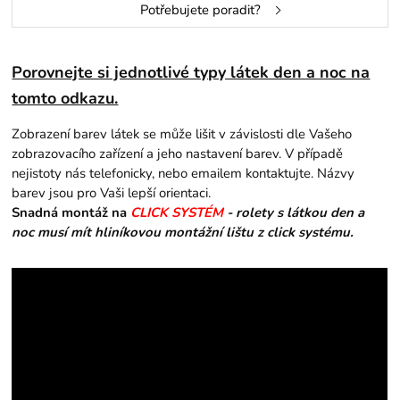
Potřebujete poradit?
Porovnejte si jednotlivé typy látek den a noc na
tomto odkazu.
Zobrazení barev látek se může lišit v závislosti dle Vašeho
zobrazovacího zařízení a jeho nastavení barev. V případě
nejistoty nás telefonicky, nebo emailem kontaktujte. Názvy
barev jsou pro Vaši lepší orientaci.
Snadná montáž na
CLICK SYSTÉM
- rolety s látkou den a
noc musí mít hliníkovou montážní lištu z click systému.