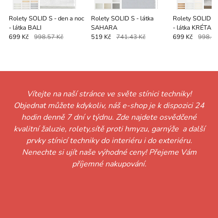
Rolety SOLID S - den a noc
Rolety SOLID S - látka
Rolety SOLID S 
- látka BALI
SAHARA
- látka KRÉTA
699 Kč
998.57 Kč
519 Kč
741.43 Kč
699 Kč
998.57
Vítejte na naší stránce ve světe stínici techniky!
Objednat můžete kdykoliv, náš e-shop je k dispozici 24
hodin denně 7 dní v týdnu. Zde najdete osvědčené
kvalitní žaluzie, rolety,sítě proti hmyzu, garnýže a další
prvky stínicí techniky do interiéru i do exteriéru.
Nenechte si ujít naše výhodné ceny! Přejeme Vám
příjemné nakupování.