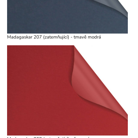
Madagaskar 207 (zatemňující) - tmavě modrá