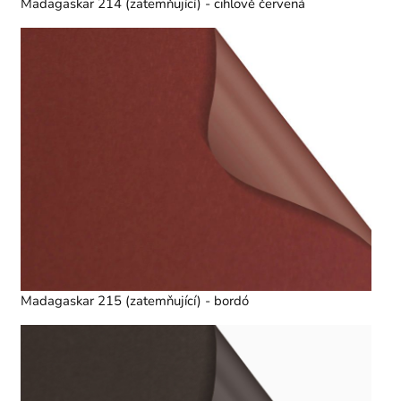
Madagaskar 214 (zatemňující) - cihlově červená
Madagaskar 215 (zatemňující) - bordó