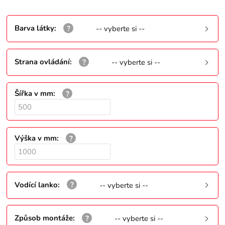
Barva látky
:
-- vyberte si --
Strana ovládání
:
-- vyberte si --
Šířka v mm
:
Výška v mm
:
Vodící lanko
:
-- vyberte si --
Způsob montáže
:
-- vyberte si --