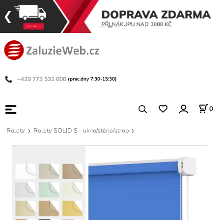
+420 773 531 000
(prac.dny 7:30-15:30)
0
Rolety
Rolety SOLID S - okno/stěna/strop