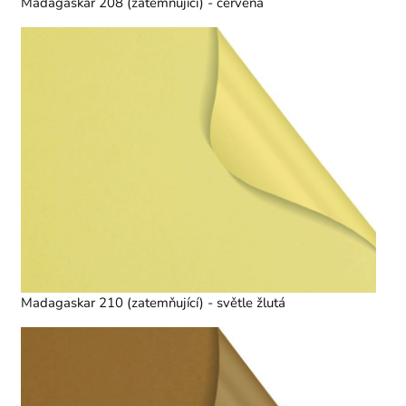
Madagaskar 208 (zatemňující) - červená
Madagaskar 210 (zatemňující) - světle žlutá