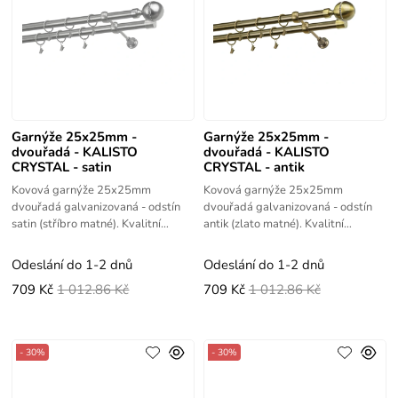
Garnýže 25x25mm -
Garnýže 25x25mm -
dvouřadá - KALISTO
dvouřadá - KALISTO
CRYSTAL - satin
CRYSTAL - antik
Kovová garnýže 25x25mm
Kovová garnýže 25x25mm
dvouřadá galvanizovaná - odstín
dvouřadá galvanizovaná - odstín
satin (stříbro matné). Kvalitní
antik (zlato matné). Kvalitní
výrobek s vysokou životností.
výrobek s vysokou životností.
Odeslání do 1-2 dnů
Odeslání do 1-2 dnů
709 Kč
1 012.86 Kč
709 Kč
1 012.86 Kč
- 30%
- 30%