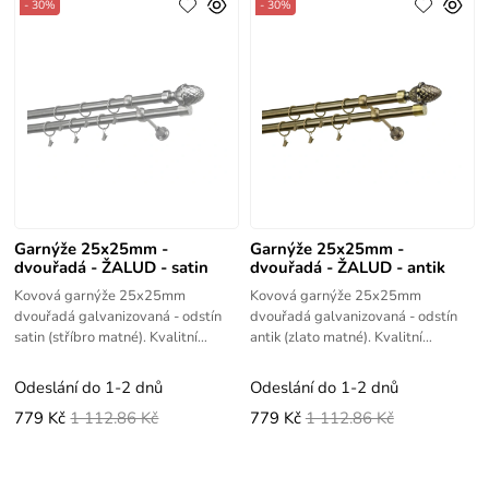
- 30%
- 30%
Garnýže 25x25mm -
Garnýže 25x25mm -
dvouřadá - ŽALUD - satin
dvouřadá - ŽALUD - antik
Kovová garnýže 25x25mm
Kovová garnýže 25x25mm
dvouřadá galvanizovaná - odstín
dvouřadá galvanizovaná - odstín
satin (stříbro matné). Kvalitní
antik (zlato matné). Kvalitní
výrobek s vysokou životností.
výrobek s vysokou životností.
Odeslání do 1-2 dnů
Odeslání do 1-2 dnů
779 Kč
1 112.86 Kč
779 Kč
1 112.86 Kč