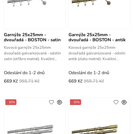
Garnýže 25x25mm -
Garnýže 25x25mm -
dvouřadá - BOSTON - satin
dvouřadá - BOSTON - antik
Kovová garnýže 25x25mm
Kovová garnýže 25x25mm
dvouřadá galvanizovaná - odstín
dvouřadá galvanizovaná - odstín
satin (stříbro matné). Kvalitní
antik (zlato matné). Kvalitní
výrobek s vysokou životností.
výrobek s vysokou životností.
Odeslání do 1-2 dnů
Odeslání do 1-2 dnů
669 Kč
955.71 Kč
669 Kč
955.71 Kč
- 30%
- 30%