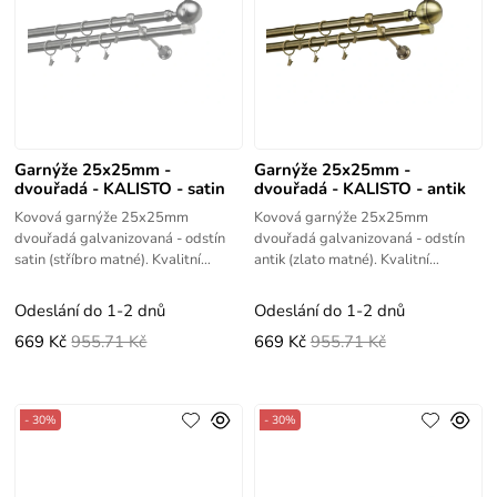
Garnýže 25x25mm -
Garnýže 25x25mm -
dvouřadá - KALISTO - satin
dvouřadá - KALISTO - antik
Kovová garnýže 25x25mm
Kovová garnýže 25x25mm
dvouřadá galvanizovaná - odstín
dvouřadá galvanizovaná - odstín
satin (stříbro matné). Kvalitní
antik (zlato matné). Kvalitní
výrobek s vysokou životností.
výrobek s vysokou životností.
Odeslání do 1-2 dnů
Odeslání do 1-2 dnů
669 Kč
955.71 Kč
669 Kč
955.71 Kč
- 30%
- 30%