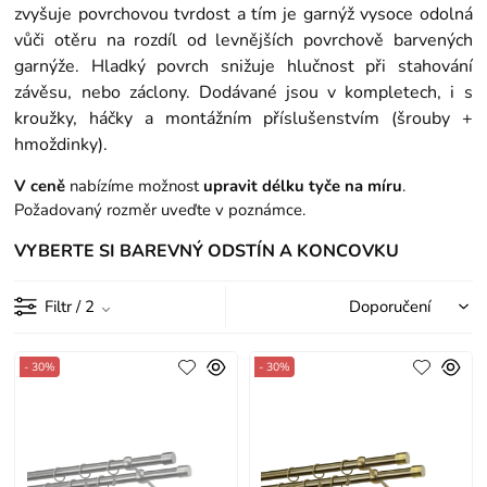
zvyšuje povrchovou tvrdost a tím je garnýž vysoce odolná
vůči otěru na rozdíl od levnějších povrchově barvených
garnýže. Hladký povrch snižuje hlučnost při stahování
závěsu, nebo záclony. Dodávané jsou v kompletech, i s
kroužky, háčky a montážním příslušenstvím (šrouby +
hmoždinky).
V ceně
nabízíme možnost
upravit délku tyče na míru
.
Požadovaný rozměr uveďte v poznámce.
VYBERTE SI BAREVNÝ ODSTÍN A KONCOVKU
Filtr
/ 2
- 30%
- 30%