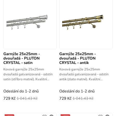
Garnýže 25x25mm -
Garnýže 25x25mm -
dvouřadá - PLUTON
dvouřadá - PLUTON
CRYSTAL - satin
CRYSTAL - antik
Kovová garnýže 25x25mm
Kovová garnýže 25x25mm
dvouřadá galvanizovaná - odstín
dvouřadá galvanizovaná - odstín
satin (stříbro matné). Kvalitní
antik (zlato matné). Kvalitní
výrobek s vysokou životností.
výrobek s vysokou životností.
Odeslání do 1-2 dnů
Odeslání do 1-2 dnů
729 Kč
1 041.43 Kč
729 Kč
1 041.43 Kč