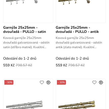
Garnýže 25x25mm -
Garnýže 25x25mm -
dvouřadá - PULLO - satin
dvouřadá - PULLO - antik
Kovová garnýže 25x25mm
Kovová garnýže 25x25mm
dvouřadá galvanizovaná - odstín
dvouřadá galvanizovaná - odstín
satin (stříbro matné). Kvalitní
antik (zlato matné). Kvalitní
výrobek s vysokou životností.
výrobek s vysokou životností.
Odeslání do 1-2 dnů
Odeslání do 1-2 dnů
559 Kč
798.57 Kč
559 Kč
798.57 Kč
- 30%
- 30%