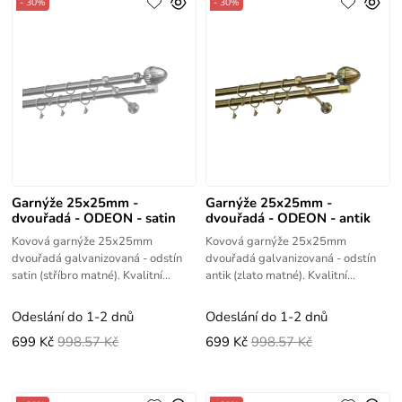
- 30%
- 30%
Garnýže 25x25mm -
Garnýže 25x25mm -
dvouřadá - ODEON - satin
dvouřadá - ODEON - antik
Kovová garnýže 25x25mm
Kovová garnýže 25x25mm
dvouřadá galvanizovaná - odstín
dvouřadá galvanizovaná - odstín
satin (stříbro matné). Kvalitní
antik (zlato matné). Kvalitní
výrobek s vysokou životností.
výrobek s vysokou životností.
Odeslání do 1-2 dnů
Odeslání do 1-2 dnů
699 Kč
998.57 Kč
699 Kč
998.57 Kč