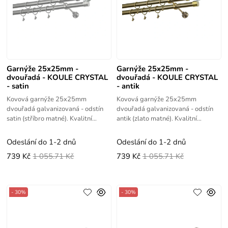
Garnýže 25x25mm -
Garnýže 25x25mm -
dvouřadá - KOULE CRYSTAL
dvouřadá - KOULE CRYSTAL
- satin
- antik
Kovová garnýže 25x25mm
Kovová garnýže 25x25mm
dvouřadá galvanizovaná - odstín
dvouřadá galvanizovaná - odstín
satin (stříbro matné). Kvalitní
antik (zlato matné). Kvalitní
výrobek s vysokou životností.
výrobek s vysokou životností.
Odeslání do 1-2 dnů
Odeslání do 1-2 dnů
739 Kč
1 055.71 Kč
739 Kč
1 055.71 Kč
- 30%
- 30%