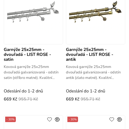
Garnýže 25x25mm -
Garnýže 25x25mm -
dvouřadá - LIST ROSE -
dvouřadá - LIST ROSE -
satin
antik
Kovová garnýže 25x25mm
Kovová garnýže 25x25mm
dvouřadá galvanizovaná - odstín
dvouřadá galvanizovaná - odstín
satin (stříbro matné). Kvalitní
antik (zlato matné). Kvalitní
výrobek s vysokou životností.
výrobek s vysokou životností.
Odeslání do 1-2 dnů
Odeslání do 1-2 dnů
669 Kč
955.71 Kč
669 Kč
955.71 Kč
- 30%
- 30%