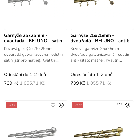
Garnýže 25x25mm -
Garnýže 25x25mm -
dvouřadá - BELUNO - satin
dvouřadá - BELUNO - antik
Kovová garnýže 25x25mm
Kovová garnýže 25x25mm
dvouřadá galvanizovaná - odstín
dvouřadá galvanizovaná - odstín
satin (stříbro matné). Kvalitní
antik (zlato matné). Kvalitní
výrobek s vysokou životností.
výrobek s vysokou životností.
Odeslání do 1-2 dnů
Odeslání do 1-2 dnů
739 Kč
1 055.71 Kč
739 Kč
1 055.71 Kč
- 30%
- 30%