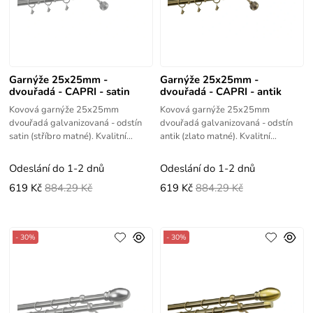
Garnýže 25x25mm -
Garnýže 25x25mm -
dvouřadá - CAPRI - satin
dvouřadá - CAPRI - antik
Kovová garnýže 25x25mm
Kovová garnýže 25x25mm
dvouřadá galvanizovaná - odstín
dvouřadá galvanizovaná - odstín
satin (stříbro matné). Kvalitní
antik (zlato matné). Kvalitní
výrobek s vysokou životností.
výrobek s vysokou životností.
Odeslání do 1-2 dnů
Odeslání do 1-2 dnů
619 Kč
884.29 Kč
619 Kč
884.29 Kč
- 30%
- 30%