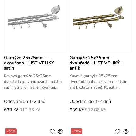
Garnýže 25x25mm -
Garnýže 25x25mm -
dvouřadá - LIST VELIKÝ
dvouřadá - LIST VELIKÝ -
satin
antik
Kovová garnýže 25x25mm
Kovová garnýže 25x25mm
dvouřadá galvanizovaná - odstín
dvouřadá galvanizovaná - odstín
satin (stříbro matné). Kvalitní
antik (zlato matné). Kvalitní
výrobek s vysokou životností.
výrobek s vysokou životností.
Odeslání do 1-2 dnů
Odeslání do 1-2 dnů
639 Kč
912.86 Kč
639 Kč
912.86 Kč
- 30%
- 30%