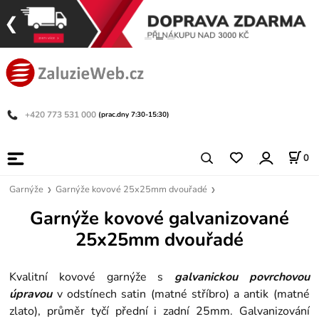
+420 773 531 000
(prac.dny 7:30-15:30)
0
Garnýže
Garnýže kovové 25x25mm dvouřadé
Garnýže kovové galvanizované
25x25mm dvouřadé
Kvalitní kovové garnýže s
galvanickou povrchovou
úpravou
v odstínech satin (matné stříbro) a antik (matné
zlato), průměr tyčí přední i zadní 25mm. Galvanizování