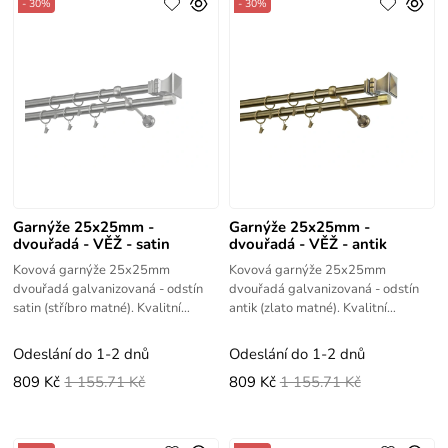
- 30%
- 30%
Garnýže 25x25mm -
Garnýže 25x25mm -
dvouřadá - VĚŽ - satin
dvouřadá - VĚŽ - antik
Kovová garnýže 25x25mm
Kovová garnýže 25x25mm
dvouřadá galvanizovaná - odstín
dvouřadá galvanizovaná - odstín
satin (stříbro matné). Kvalitní
antik (zlato matné). Kvalitní
výrobek s vysokou životností.
výrobek s vysokou životností.
Odeslání do 1-2 dnů
Odeslání do 1-2 dnů
809 Kč
1 155.71 Kč
809 Kč
1 155.71 Kč