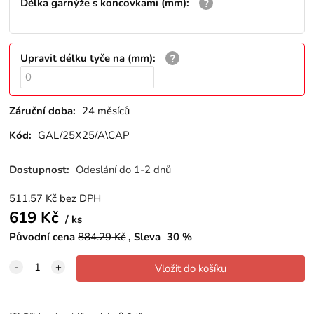
Délka garnýže s koncovkami (mm)
:
Upravit délku tyče na (mm)
:
Záruční doba:
24 měsíců
Kód:
GAL/25X25/A\CAP
Dostupnost:
Odeslání do 1-2 dnů
511.57
Kč
bez DPH
619
Kč
ks
Původní cena
884.29
Kč
Sleva
30
%