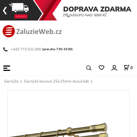
+420 773 531 000
(prac.dny 7:30-15:30)
0
Garnýže
Garnýže kovové 25x25mm dvouřadé