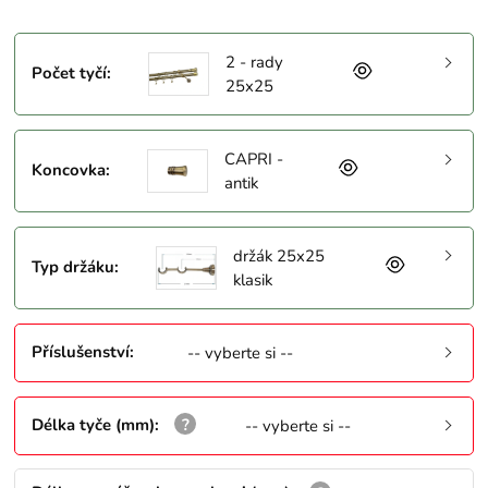
2 - rady
Počet tyčí
:
25x25
CAPRI -
Koncovka
:
antik
držák 25x25
Typ držáku
:
klasik
Příslušenství
:
-- vyberte si --
Délka tyče (mm)
:
-- vyberte si --