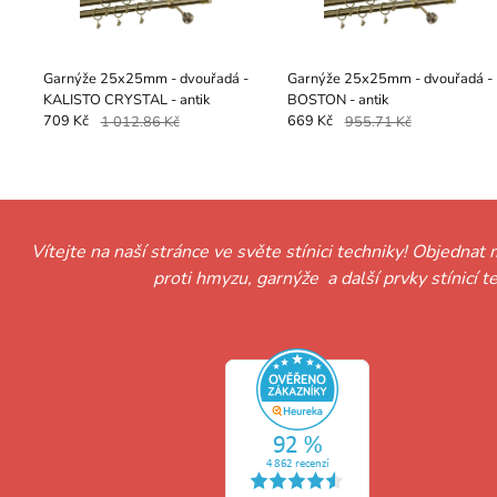
Garnýže 25x25mm - dvouřadá -
Garnýže 25x25mm - dvouřadá -
KALISTO CRYSTAL - antik
BOSTON - antik
709 Kč
1 012.86 Kč
669 Kč
955.71 Kč
Vítejte na naší stránce ve světe stínici techniky! Objednat 
proti hmyzu, garnýže a další prvky stínicí 