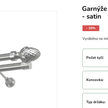
Garnýže
- satin
- 30%
Vyráběno na mí
Počet tyčí
:
Koncovka
:
Typ držáku
: