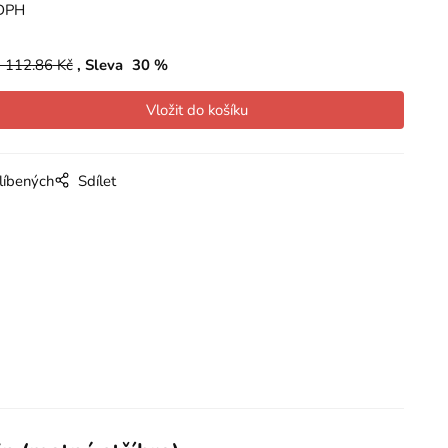
DPH
 112.86
Kč
Sleva
30
%
líbených
Sdílet