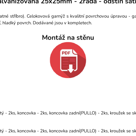
lvanizovaná 25x25mm - 2řadá - odstín sati
tné stříbro). Celokovová garnýž s kvalitní povrchovou úpravou - 
í, hladký povrch. Dodávané jsou v kompletech.
Montáž na stěnu
 - 2ks, koncovka - 2ks, koncovka zadní(PULLO) - 2ks, kroužek se sk
 - 2ks, koncovka - 2ks, koncovka zadní(PULLO) - 2ks, kroužek se sk