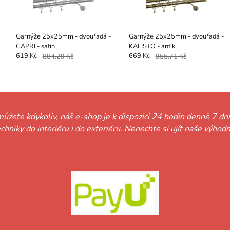
Garnýže 25x25mm - dvouřadá -
Garnýže 25x25mm - dvouřadá -
CAPRI - satin
KALISTO - antik
619 Kč
884.29 Kč
669 Kč
955.71 Kč
můžete kdykoliv, náš e-shop je k dispozici 24 hodin denně 7 dní
techniky do interiéru i do exteriéru. Nenechte si ujít naše vý