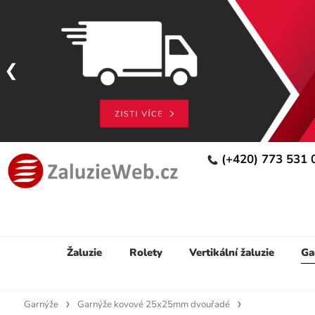
(+420) 773 531
Žaluzie
Rolety
Vertikální žaluzie
Ga
Garnýže
Garnýže kovové 25x25mm dvouřadé