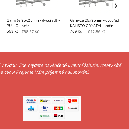
Garnýže 25x25mm - dvouřadá -
Garnýže 25x25mm - dvouřadá -
PULLO - satin
KALISTO CRYSTAL - satin
559 Kč
798.57 Kč
709 Kč
1 012.86 Kč
 v týdnu. Zde najdete osvědčené kvalitní žaluzie, rolety,sítě
hodné ceny! Přejeme Vám příjemné nakupování.