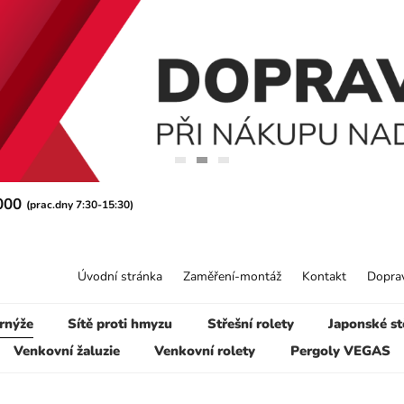
 000
(prac.dny 7:30-15:30)
Úvodní stránka
Zaměření-montáž
Kontakt
Doprav
rnýže
Sítě proti hmyzu
Střešní rolety
Japonské st
Venkovní žaluzie
Venkovní rolety
Pergoly VEGAS