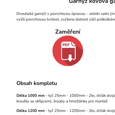
Garnýž kovová ga
Dvouřadá garnýž s povrchovou úpravou - odstín satin (ma
vyšší povrchovou tvrdost, zvýšenú dolnost vůči poškrábán
Zaměření
Obsah kompletu
Délka 1000 mm
- tyč 25mm - 1000mm - 2ks, držák dvojitý
kroužky se skřipcem), šrouby a hmoždinky pro montáž
Délka 1200 mm
- tyč 25mm - 1200mm - 2ks, držák dvojitý