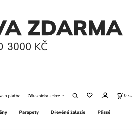
0
ks
a a platba
Zákaznicka sekce
ěny
Parapety
Dřevěné žaluzie
Plissé