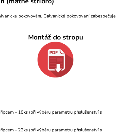
n (matné stříbro)
galvanické pokovování. Galvanické pokovování zabezpečuje
Montáž do stropu
řipcem - 18ks (při výběru parametru příslušenství s
řipcem - 22ks (při výběru parametru příslušenství s