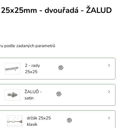
 25x25mm - dvouřadá - ŽALUD
ru podle zadaných parametrů
2 - rady
25x25
ŽALUĎ -
satin
držák 25x25
klasik