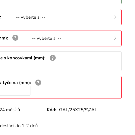
:
-- vyberte si --
(mm)
:
-- vyberte si --
že s koncovkami (mm)
:
u tyče na (mm)
:
24 měsíců
Kód:
GAL/25X25/S\ZAL
deslání do 1-2 dnů