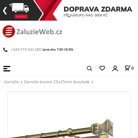
+420 773 531 000
(prac.dny 7:30-15:30)
0
Garnýže
Garnýže kovové 25x25mm dvouřadé