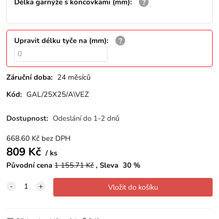
Délka garnýže s koncovkami (mm)
:
Upravit délku tyče na (mm)
:
Záruční doba:
24 měsíců
Kód:
GAL/25X25/A\VEZ
Dostupnost:
Odeslání do 1-2 dnů
668.60
Kč
bez DPH
809
Kč
ks
Původní cena
1 155.71
Kč
Sleva
30
%