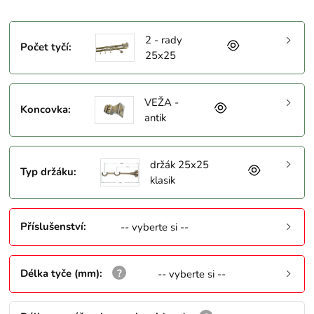
2 - rady
Počet tyčí
:
25x25
VEŽA -
Koncovka
:
antik
držák 25x25
Typ držáku
:
klasik
Příslušenství
:
-- vyberte si --
Délka tyče (mm)
:
-- vyberte si --