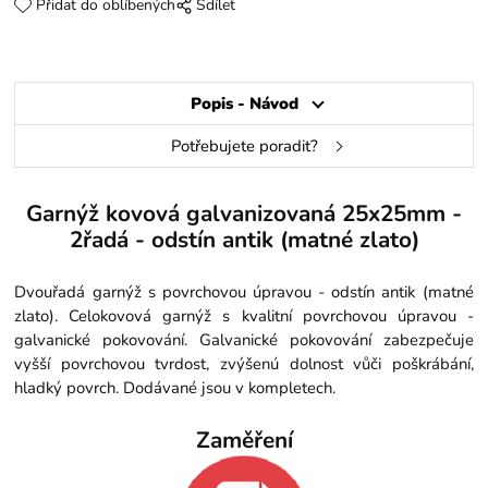
Přidat do oblíbených
Sdílet
Popis - Návod
Potřebujete poradit?
Garnýž kovová galvanizovaná 25x25mm -
2řadá - odstín antik (matné zlato)
Dvouřadá garnýž s povrchovou úpravou - odstín antik (matné
zlato). Celokovová garnýž s kvalitní povrchovou úpravou -
galvanické pokovování. Galvanické pokovování zabezpečuje
vyšší povrchovou tvrdost, zvýšenú dolnost vůči poškrábání,
hladký povrch. Dodávané jsou v kompletech.
Zaměření