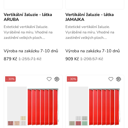
Vertikální žaluzie - látka
Vertikální žaluzie - látka
ARUBA
JAMAJKA
Estetické vertikální žaluzie.
Estetické vertikální žaluzie.
Vyráběné na míru. Vhodné na
Vyráběné na míru. Vhodné na
zastínění velkých ploch.
zastínění velkých ploch.
Jednoduché zaměření a montáž -
Jednoduché zaměření a montáž -
videonávody.
videonávody.
Výroba na zakázku 7-10 dnů
Výroba na zakázku 7-10 dnů
879 Kč
1 255.71 Kč
909 Kč
1 298.57 Kč
- 30%
- 30%