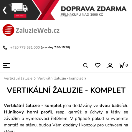
+420 773 531 000
(prac.dny 7:30-15:30)
0
Vertikální žaluzie
Vertikální žaluzie - komplet
VERTIKÁLNÍ ŽALUZIE - KOMPLET
Vertikální žaluzie - komplet
jsou dodávány ve
dvou balících
.
Hliníkový horní profil
, resp. garnýž s úchyty a látky se
závažím a vymezovací řetízkem. V případě pokud si vyberete
montáž na stěnu, budou Vám dodány i konzoly pro uchycení na
stěnu.