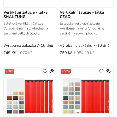
Vertikální žaluzie - látka
Vertikální žaluzie - látka
SHANTUNG
CZAD
Estetické vertikální žaluzie.
Estetické vertikální žaluzie.
Vyráběné na míru. Vhodné na
Vyráběné na míru. Vhodné na
zastínění velkých ploch.
zastínění velkých ploch.
Jednoduché zaměření a montáž -
Jednoduché zaměření a montáž -
videonávody.
videonávody.
Výroba na zakázku 7-10 dnů
Výroba na zakázku 7-10 dnů
749 Kč
1 070 Kč
759 Kč
1 084.29 Kč
- 30%
- 30%