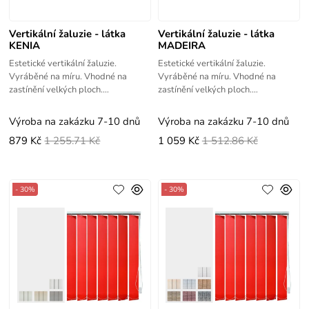
Vertikální žaluzie - látka
Vertikální žaluzie - látka
KENIA
MADEIRA
Estetické vertikální žaluzie.
Estetické vertikální žaluzie.
Vyráběné na míru. Vhodné na
Vyráběné na míru. Vhodné na
zastínění velkých ploch.
zastínění velkých ploch.
Jednoduché zaměření a montáž -
Jednoduché zaměření a montáž -
videonávody.
videonávody.
Výroba na zakázku 7-10 dnů
Výroba na zakázku 7-10 dnů
879 Kč
1 255.71 Kč
1 059 Kč
1 512.86 Kč
- 30%
- 30%