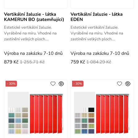
Vertikální žaluzie - látka
Vertikální žaluzie - látka
KAMERUN BO (zatemňující)
EDEN
Estetické vertikální žaluzie.
Estetické vertikální žaluzie.
Vyráběné na míru. Vhodné na
Vyráběné na míru. Vhodné na
zastínění velkých ploch.
zastínění velkých ploch.
Jednoduché zaměření a montáž -
Jednoduché zaměření a montáž -
videonávody.
videonávody.
Výroba na zakázku 7-10 dnů
Výroba na zakázku 7-10 dnů
879 Kč
1 255.71 Kč
759 Kč
1 084.29 Kč
- 30%
- 30%