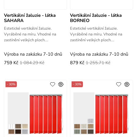
Vertikální žaluzie - látka
Vertikální žaluzie - látka
SAHARA
BORNEO
Estetické vertikální žaluzie.
Estetické vertikální žaluzie.
Vyráběné na míru. Vhodné na
Vyráběné na míru. Vhodné na
zastínění velkých ploch.
zastínění velkých ploch.
Jednoduché zaměření a montáž -
Jednoduché zaměření a montáž -
videonávody.
videonávody.
Výroba na zakázku 7-10 dnů
Výroba na zakázku 7-10 dnů
759 Kč
1 084.29 Kč
879 Kč
1 255.71 Kč
- 30%
- 30%