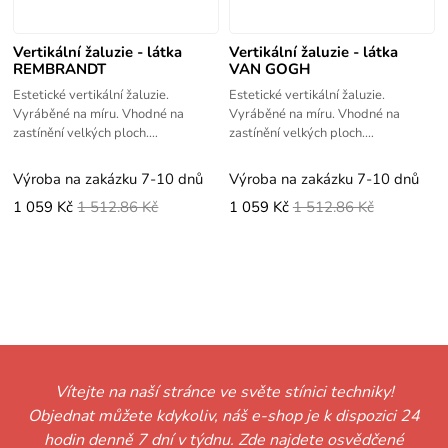
Vertikální žaluzie - látka
Vertikální žaluzie - látka
REMBRANDT
VAN GOGH
Estetické vertikální žaluzie.
Estetické vertikální žaluzie.
Vyráběné na míru. Vhodné na
Vyráběné na míru. Vhodné na
zastínění velkých ploch.
zastínění velkých ploch.
Jednoduché zaměření a montáž -
Jednoduché zaměření a montáž -
videonávody.
videonávody.
Výroba na zakázku 7-10 dnů
Výroba na zakázku 7-10 dnů
1 059 Kč
1 512.86 Kč
1 059 Kč
1 512.86 Kč
Vítejte na naší stránce ve světe stínici techniky!
Objednat můžete kdykoliv, náš e-shop je k dispozici 24
hodin denně 7 dní v týdnu. Zde najdete osvědčené