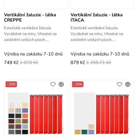
Vertikální žaluzie - látka
Vertikální žaluzie - látka
CREPPE
ITACA
Estetické vertikální žaluzie.
Estetické vertikální žaluzie.
Vyráběné na míru. Vhodné na
Vyráběné na míru. Vhodné na
zastínění velkých ploch.
zastínění velkých ploch.
Jednoduché zaměření a montáž -
Jednoduché zaměření a montáž -
videonávody.
videonávody.
Výroba na zakázku 7-10 dnů
Výroba na zakázku 7-10 dnů
749 Kč
1 070 Kč
879 Kč
1 255.71 Kč
- 30%
- 30%