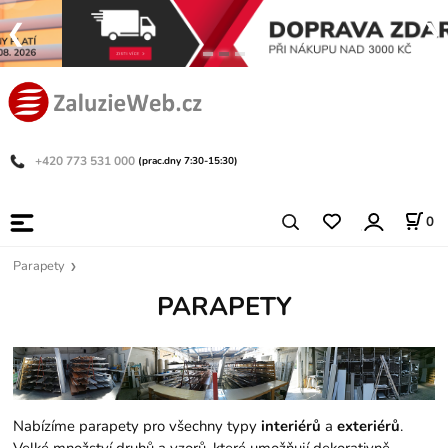
+420 773 531 000
(prac.dny 7:30-15:30)
0
Parapety
PARAPETY
Nabízíme parapety pro všechny typy
interiérů
a
exteriérů
.
Velké množství druhů a vzorů, které umožňují dekorativně