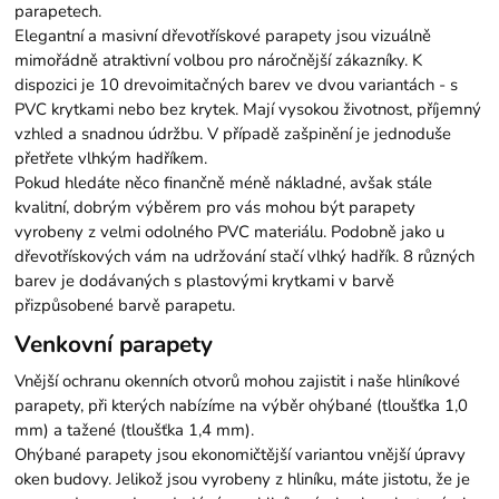
parapetech.
Elegantní a masivní dřevotřískové parapety jsou vizuálně
mimořádně atraktivní volbou pro náročnější zákazníky. K
dispozici je 10 drevoimitačných barev ve dvou variantách - s
PVC krytkami nebo bez krytek. Mají vysokou životnost, příjemný
vzhled a snadnou údržbu. V případě zašpinění je jednoduše
přetřete vlhkým hadříkem.
Pokud hledáte něco finančně méně nákladné, avšak stále
kvalitní, dobrým výběrem pro vás mohou být parapety
vyrobeny z velmi odolného PVC materiálu. Podobně jako u
dřevotřískových vám na udržování stačí vlhký hadřík. 8 různých
barev je dodávaných s plastovými krytkami v barvě
přizpůsobené barvě parapetu.
Venkovní parapety
Vnější ochranu okenních otvorů mohou zajistit i naše hliníkové
parapety, při kterých nabízíme na výběr ohýbané (tloušťka 1,0
mm) a tažené (tloušťka 1,4 mm).
Ohýbané parapety jsou ekonomičtější variantou vnější úpravy
oken budovy. Jelikož jsou vyrobeny z hliníku, máte jistotu, že je