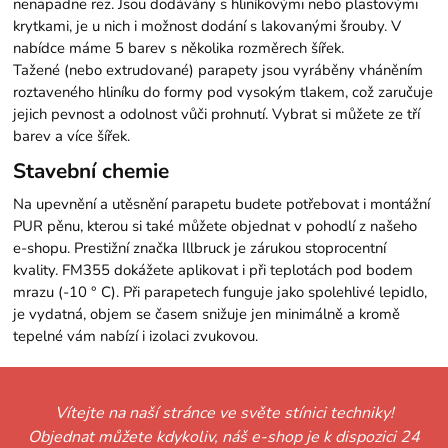
nenapadne rez. Jsou dodávány s hliníkovými nebo plastovými
krytkami, je u nich i možnost dodání s lakovanými šrouby. V
nabídce máme 5 barev s několika rozměrech šířek.
Tažené (nebo extrudované) parapety jsou vyráběny vháněním
roztaveného hliníku do formy pod vysokým tlakem, což zaručuje
jejich pevnost a odolnost vůči prohnutí. Vybrat si můžete ze tří
barev a více šířek.
Stavební chemie
Na upevnění a utěsnění parapetu budete potřebovat i montážní
PUR pěnu, kterou si také můžete objednat v pohodlí z našeho
e-shopu. Prestižní značka Illbruck je zárukou stoprocentní
kvality. FM355 dokážete aplikovat i při teplotách pod bodem
mrazu (-10 ° C). Při parapetech funguje jako spolehlivé lepidlo,
je vydatná, objem se časem snižuje jen minimálně a kromě
tepelné vám nabízí i izolaci zvukovou.
Vítejte na naší stránce ve světe stínici techniky!
Objednat můžete kdykoliv, náš e-shop je k dispozici 24