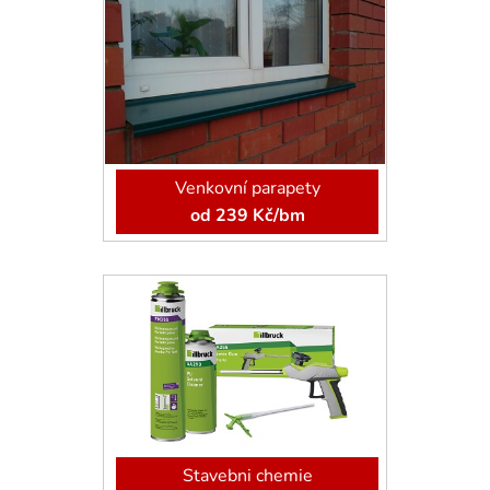
Venkovní parapety
od 239 Kč/bm
Stavebni chemie