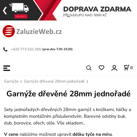
+420 773 531 000
(prac.dny 7:30-15:30)
0
Garnýže
Garnýže dřěvené 28mm jednořadé
Garnýže dřevěné 28mm jednořadé
Sety jednořadých dřevěných 28mm garnýž s krožkami, háčky a
kompletním montážním příslušenstvím. Barevné odstíny buk,
dub, borovice, ořech, olše. Vše skladem..
V cene
nabízíme možnost upravit
délku tyče na míru
.