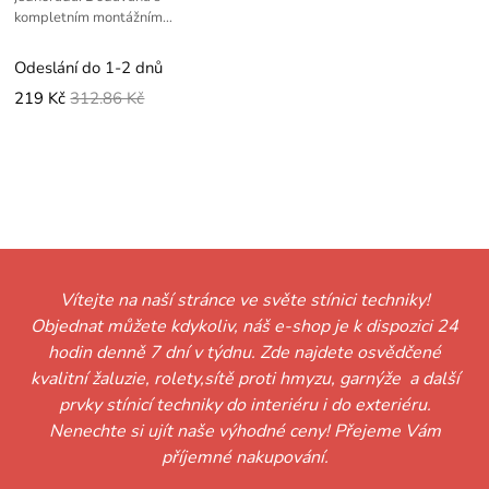
kompletním montážním
příslušenstvím.
Odeslání do 1-2 dnů
219 Kč
312.86 Kč
Vítejte na naší stránce ve světe stínici techniky!
Objednat můžete kdykoliv, náš e-shop je k dispozici 24
hodin denně 7 dní v týdnu. Zde najdete osvědčené
kvalitní žaluzie, rolety,sítě proti hmyzu, garnýže a další
prvky stínicí techniky do interiéru i do exteriéru.
Nenechte si ujít naše výhodné ceny! Přejeme Vám
příjemné nakupování.