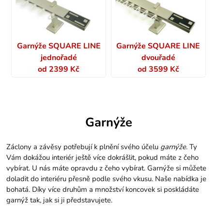
Garnýže SQUARE LINE
Garnýže SQUARE LINE
jednořadé
dvouřadé
od 2399 Kč
od 3599 Kč
Garnýže
Záclony a závěsy potřebují k plnění svého účelu
garnýže
. Ty
Vám dokážou interiér ještě více dokrášlit, pokud máte z čeho
vybírat. U nás máte opravdu z čeho vybírat. Garnýže si můžete
doladit do interiéru přesně podle svého vkusu. Naše nabídka je
bohatá. Díky více druhům a množství koncovek si poskládáte
garnýž tak, jak si ji představujete.