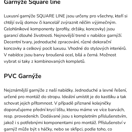
Garnýže Square line
Luxusní garnýže SQUARE LINE jsou určeny pro všechny, kteří si
chtějí svůj domov či kancelář zvýraznit něčím výjimečným.
Celohliníkové komponenty (profily, držáky, koncovky) jsou
garancí dlouhé životnosti. Nejnovější trend v nabídce garnýží.
Decentní tvary, jednoduché zpracování, různé dekorační
koncovky a celkový pocit luxusu. Vhodné do stylových interiérů.
V nabídce jsou barvy broušená ocel, bílá a černá. Možnost
vybrat si taky z kombinovaných kompletů.
PVC Garnýže
Nejznámější garnýže z naší nabídky. Jednoduché a levné řešení,
určené pro montáž do stropu. Ideální umístit je do kastlíku a tak
schovat jejich přítomnost. V případě přiznané kolejničky
doporučujeme přední krycí lištu, kterou máme ve více barvách,
resp. provedeních. Dodávané jsou s kompletním příslušenstvím,
jakož i s potřebnými komponentami pro montáž. Příslušenství v
garnýž může být s háčky, nebo se skřipci, podle toho, co