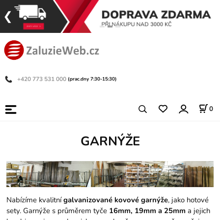
+420 773 531 000
(prac.dny 7:30-15:30)
0
GARNÝŽE
Nabízíme kvalitní
galvanizované kovové garnýže
, jako hotové
sety. Garnýže s průměrem tyče
16mm, 19mm a 25mm
a jejich