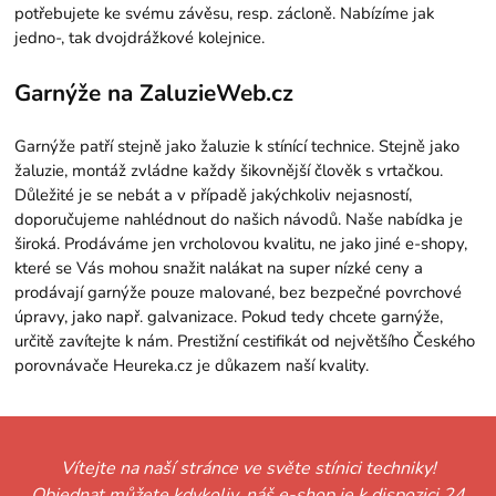
potřebujete ke svému závěsu, resp. zácloně. Nabízíme jak
jedno-, tak dvojdrážkové kolejnice.
Garnýže na ZaluzieWeb.cz
Garnýže patří stejně jako žaluzie k stínící technice. Stejně jako
žaluzie, montáž zvládne každy šikovnější člověk s vrtačkou.
Důležité je se nebát a v případě jakýchkoliv nejasností,
doporučujeme nahlédnout do našich návodů. Naše nabídka je
široká. Prodáváme jen vrcholovou kvalitu, ne jako jiné e-shopy,
které se Vás mohou snažit nalákat na super nízké ceny a
prodávají garnýže pouze malované, bez bezpečné povrchové
úpravy, jako např. galvanizace. Pokud tedy chcete garnýže,
určitě zavítejte k nám. Prestižní cestifikát od největšího Českého
porovnávače Heureka.cz je důkazem naší kvality.
Vítejte na naší stránce ve světe stínici techniky!
Objednat můžete kdykoliv, náš e-shop je k dispozici 24