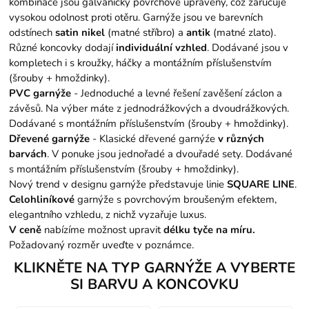
kombinace jsou galvanicky povrchově upraveny, což zaručuje
vysokou odolnost proti otěru. Garnýže jsou ve barevních
odstínech
satin nikel
(matné stříbro) a
antik
(matné zlato).
Různé koncovky dodají
individuální vzhled
. Dodávané jsou v
kompletech i s kroužky, háčky a montážním příslušenstvím
(šrouby + hmoždinky).
PVC garnýže
-
Jednoduché a levné řešení zavěšení záclon a
závěsů. Na výber máte z jednodrážkových a dvoudrážkových.
Dodávané s montážním příslušenstvím (šrouby + hmoždinky).
Dřevené garnýže
- Klasické dřevené garnýźe
v různých
barvách
. V ponuke jsou jednořadé a dvouřadé sety. Dodávané
s montážním příslušenstvím (šrouby + hmoždinky).
Nový trend v designu garnýže představuje linie
S
QUARE LINE
.
Celohliníkové
garnýže s povrchovým broušeným efektem,
elegantního vzhledu, z nichž vyzařuje luxus.
V ceně
nabízíme možnost upravit
délku tyče na míru.
Požadovaný rozměr uveďte v poznámce.
KLIKNĚTE NA TYP GARNÝŽE A VYBERTE
SI BARVU A KONCOVKU