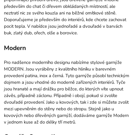
především do chat či dřevem obkládaných místností, ale
neztratí nic ze svého kouzla ani na běžné omítkové stěně.
Doporučujeme je především do interiérů, kde chcete zachovat
pocit tepla. V nabídce jsou jednořadé a dvouřadé v barvách
buk, zlatý dub, ořech, olše a borovice.
Modern
Pro nadšence moderního designu nabízíme stylové garnýže
MODERN. Jsou vyráběny z kvalitního hliníku v barevném
provedení patina, inox a černá. Tyto garnýže působí technickým
dojmem a jsou vhodné do moderně zařízených interiérů. Tyče
jsou hranaté a mají drážku pro běžce, do kterých víte upnout
závěs, případně záclonu. Případně i obojí, pokud si zvolíte
dvouřadé provedení. Jako u kovových, tak i zde si můžete zvolit
mezi upevněním do stěny nebo do stropu. Stejně jako u
kovových nebo dřevěných garnýží, dodáváme garnýže Modern
v jednom kuse až do délky tří metrů.