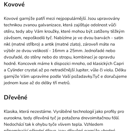
Kovové
Kovové garnýže patří mezi nejpopulárnější. Jsou upravovány
technikou zvanou galvanizace, která zajišťuje odolnost vůči
otěru, tedy aby Vám kroužky, které mohou být zatíženy těžkým
závěsem, nepoškodili tyč. Nabízíme je ve dvou barvách - satin
nikl (matné stříbro) a antik (matné zlato), zároveň máte na
výběr ze dvou velikostí - 16mm a 25mm. Jednořadé nebo
dvouřadé, do stěny nebo do stropu, kombinací je opravdu
hodně. Koncovek máme k dispozici mnoho, od klasických Capri
a Cylinder crystal až po netradičnější Jupiter, vůle či violu. Délku
garnýže Vám upravíme podle Vaší požadavky.Tyč e doručujeme
jednom kuse až do délky tří metrů.
Dřevěné
Klasika, která nezestárne. Vyráběné technologií jako profily pro
eurookna, tedy dřevěná tyč je potažena drevoimitačnou fólií.
Nedochází tak k ohybu tyče vlivem tepla. Vzhledem
připomínající přírodní dřevo, jsou dřevěné garnýže vhodné