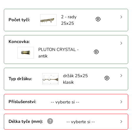
2 - rady
Počet tyčí
:
25x25
Koncovka
:
PLUTON CRYSTAL -
antik
držák 25x25
Typ držáku
:
klasik
Příslušenství
:
-- vyberte si --
Délka tyče (mm)
:
-- vyberte si --