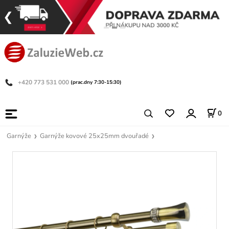
+420 773 531 000
(prac.dny 7:30-15:30)
0
Garnýže
Garnýže kovové 25x25mm dvouřadé