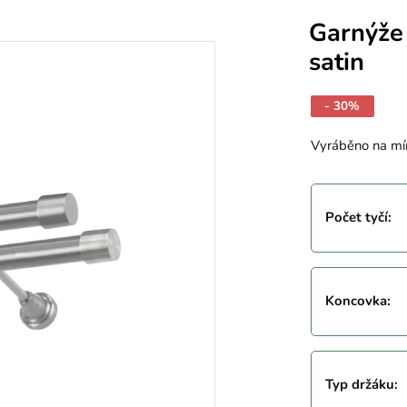
Garnýže
satin
- 30%
Vyráběno na mí
Počet tyčí
:
Koncovka
:
Typ držáku
: