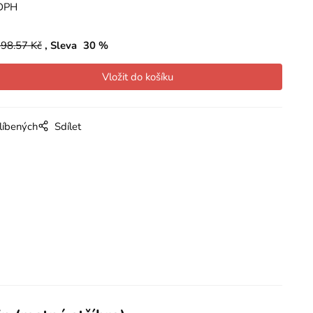
DPH
98.57
Kč
Sleva
30
%
líbených
Sdílet