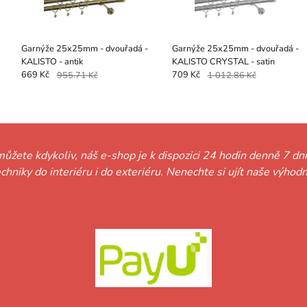
Garnýže 25x25mm - dvouřadá -
Garnýže 25x25mm - dvouřadá -
KALISTO - antik
KALISTO CRYSTAL - satin
669 Kč
955.71 Kč
709 Kč
1 012.86 Kč
můžete kdykoliv, náš e-shop je k dispozici 24 hodin denně 7 dní
techniky do interiéru i do exteriéru. Nenechte si ujít naše vý