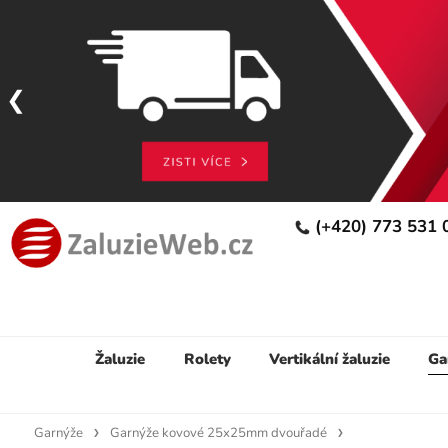
(+420) 773 531
Žaluzie
Rolety
Vertikální žaluzie
Ga
Garnýže
Garnýže kovové 25x25mm dvouřadé