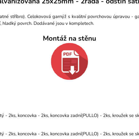
lvanizovaná 25x25mm - 2řadá - odstín sati
tné stříbro). Celokovová garnýž s kvalitní povrchovou úpravou - 
í, hladký povrch. Dodávané jsou v kompletech.
Montáž na stěnu
 - 2ks, koncovka - 2ks, koncovka zadní(PULLO) - 2ks, kroužek se sk
 - 2ks, koncovka - 2ks, koncovka zadní(PULLO) - 2ks, kroužek se sk