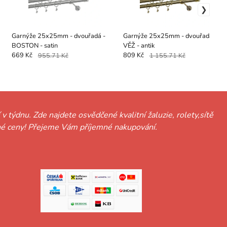
Garnýže 25x25mm - dvouřadá -
Garnýže 25x25mm - dvouřadá -
BOSTON - satin
VĚŽ - antik
669 Kč
955.71 Kč
809 Kč
1 155.71 Kč
 v týdnu. Zde najdete osvědčené kvalitní žaluzie, rolety,sítě
hodné ceny! Přejeme Vám příjemné nakupování.