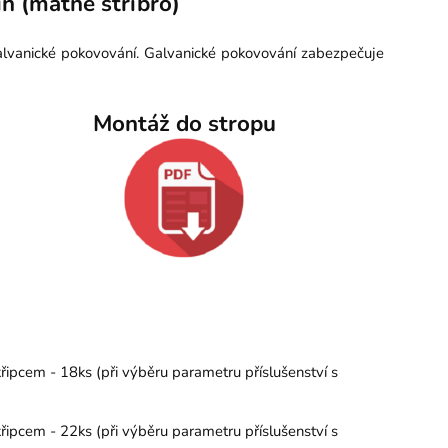
n (matné stříbro)
galvanické pokovování. Galvanické pokovování zabezpečuje
Montáž do stropu
řipcem - 18ks (při výběru parametru příslušenství s
řipcem - 22ks (při výběru parametru příslušenství s