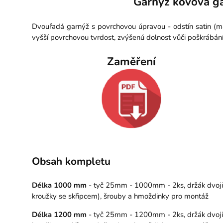
Garnýž kovová ga
Dvouřadá garnýž s povrchovou úpravou - odstín satin (ma
vyšší povrchovou tvrdost, zvýšenú dolnost vůči poškrábán
Zaměření
Obsah kompletu
Délka 1000 mm
- tyč 25mm - 1000mm - 2ks, držák dvojitý
kroužky se skřipcem), šrouby a hmoždinky pro montáž
Délka 1200 mm
- tyč 25mm - 1200mm - 2ks, držák dvojitý