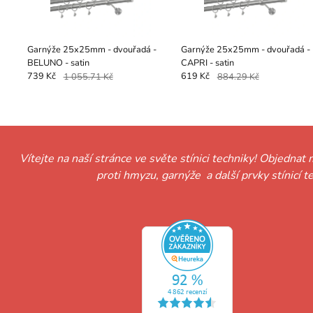
Garnýže 25x25mm - dvouřadá -
Garnýže 25x25mm - dvouřadá -
BELUNO - satin
CAPRI - satin
739 Kč
1 055.71 Kč
619 Kč
884.29 Kč
Vítejte na naší stránce ve světe stínici techniky! Objednat 
proti hmyzu, garnýže a další prvky stínicí 