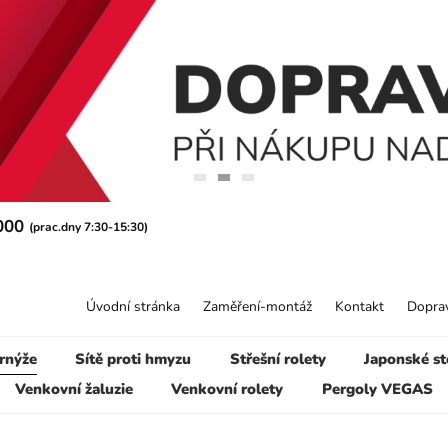
 000
(prac.dny 7:30-15:30)
Úvodní stránka
Zaměření-montáž
Kontakt
Doprav
rnýže
Sítě proti hmyzu
Střešní rolety
Japonské st
Venkovní žaluzie
Venkovní rolety
Pergoly VEGAS