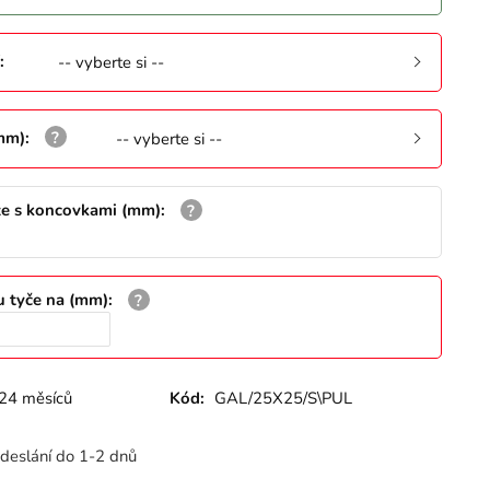
:
-- vyberte si --
(mm)
:
-- vyberte si --
že s koncovkami (mm)
:
u tyče na (mm)
:
24 měsíců
Kód:
GAL/25X25/S\PUL
deslání do 1-2 dnů