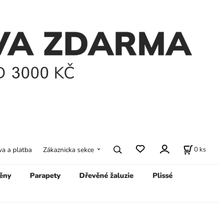
0
ks
a a platba
Zákaznicka sekce
ěny
Parapety
Dřevěné žaluzie
Plissé