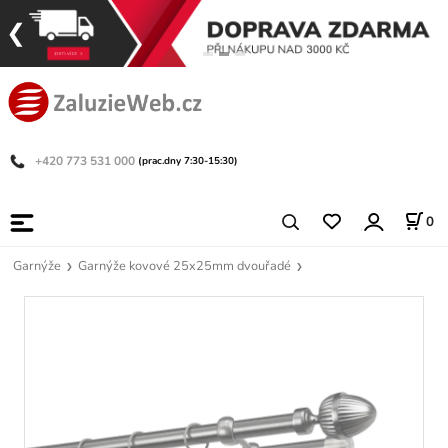
+420 773 531 000
(prac.dny 7:30-15:30)
0
Garnýže
Garnýže kovové 25x25mm dvouřadé