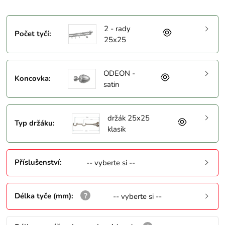
2 - rady
Počet tyčí
:
25x25
ODEON -
Koncovka
:
satin
držák 25x25
Typ držáku
:
klasik
Příslušenství
:
-- vyberte si --
Délka tyče (mm)
:
-- vyberte si --