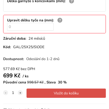
Délka garnýže s koncovkami (mm)
:
Upravit délku tyče na (mm)
:
Záruční doba:
24 měsíců
Kód:
GAL/25X25/S\ODE
Dostupnost:
Odeslání do 1-2 dnů
577.69
Kč
bez DPH
699
Kč
ks
Původní cena
998.57
Kč
Sleva
30
%