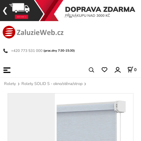
+420 773 531 000
(prac.dny 7:30-15:30)
0
Rolety
Rolety SOLID S - okno/stěna/strop