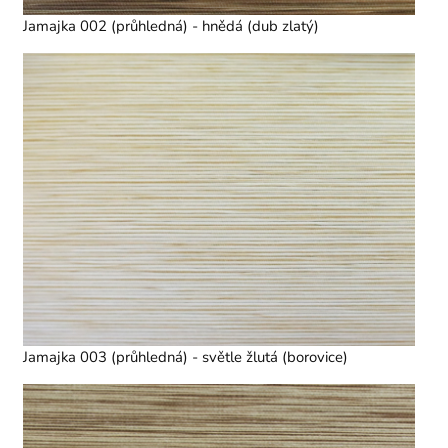
Jamajka 002 (průhledná) - hnědá (dub zlatý)
Jamajka 003 (průhledná) - světle žlutá (borovice)