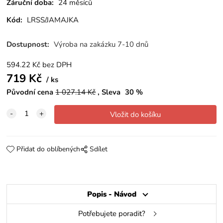
Záruční doba:
24 měsíců
Kód:
LRSS/JAMAJKA
Dostupnost:
Výroba na zakázku 7-10 dnů
594.22
Kč
bez DPH
719
Kč
ks
Původní cena
1 027.14
Kč
Sleva
30
%
Přidat do oblíbených
Sdílet
Popis - Návod
Potřebujete poradit?