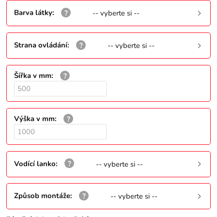
Barva látky
:
-- vyberte si --
Strana ovládání
:
-- vyberte si --
Šířka v mm
:
Výška v mm
:
Vodící lanko
:
-- vyberte si --
Způsob montáže
:
-- vyberte si --