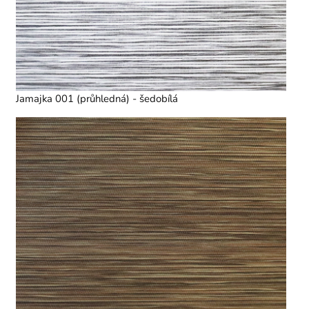
Jamajka 001 (průhledná) - šedobílá