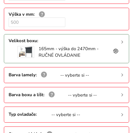
Výška v mm
:
Velikost boxu
:
165mm - výška do 2470mm -
RUČNÉ OVLÁDANIE
Barva lamely
:
-- vyberte si --
Barva boxu a líšt
:
-- vyberte si --
Typ ovladače
:
-- vyberte si --