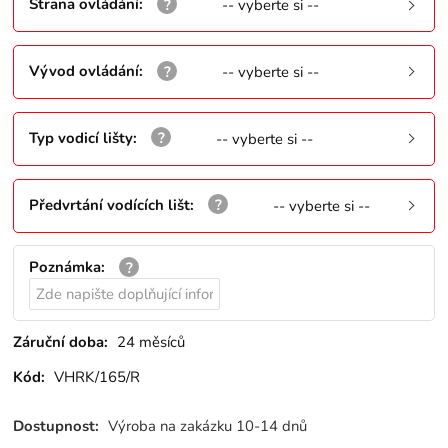
Strana ovládání
:
-- vyberte si --
Vývod ovládání
:
-- vyberte si --
Typ vodicí lišty
:
-- vyberte si --
Předvrtání vodících lišt
:
-- vyberte si --
Poznámka
:
Záruční doba:
24 měsíců
Kód:
VHRK/165/R
Dostupnost:
Výroba na zakázku 10-14 dnů