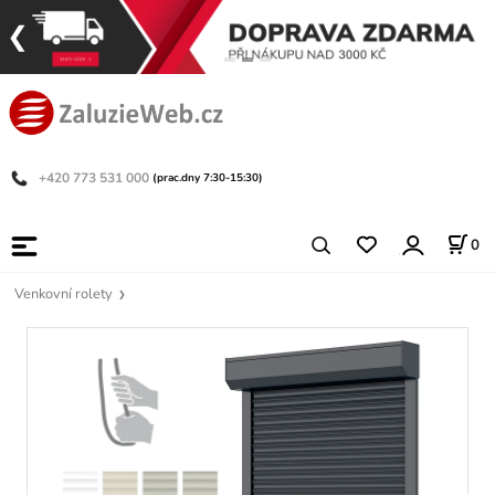
+420 773 531 000
(prac.dny 7:30-15:30)
0
Venkovní rolety