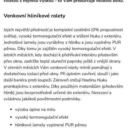
roletou s největší výškou - to Vám předurčuje velikost boxu.
Venkovní hliníkové rolety
Jejich největší předností je kompletní zastínění (0% propustnost
světla), vysoký termoregulační efekt a snížení hluku z exteriéru.
Jednotlivé lamely jsou vyráběny z hliníku a jsou vyplněny PUR
pěnou. Díky tomu je zajištěn vysoký termoregulační efekt. V
letních měsících, kdy dochází k přehřívání interiéru především
přes okna, zadržíte teplé sluneční paprsky ještě z vnější strany.
V zimních měsících Vám venkovní rolety mírně pomáhají s
dodatečnou izolací před okny. Při úplném zavření, slouží i jako
další bariéra proti loupeži. Zároveň snižují hladinu hluku
pronikajícímu z exteriéru. Díky použitým materiálům (především
hliník) jsou bezprostředně určené do exteriéru. Nerezaví a
zvládnou jakékoli povětrnostní podmínky.
výroba úplne na míru
vysoký termoregulační efekt
hliníkové lamely vyplnené PUR pěnou