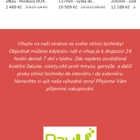
síťkou - hliníkový BOX
137mm - výška do
205mm - výška
165mm - výška do
1400mm - MOTOR -
2900mm - MOT
2 469 Kč
3 527.14 Kč
10 509 Kč
15 012.86 Kč
12 189 Kč
17 
1650mm - RUČNÍ
VYPÍNAČ
DÁLKOVÉ OVL
OVLÁDÁNÍ
Vítejte na naší stránce ve světe stínici techniky!
Objednat můžete kdykoliv, náš e-shop je k dispozici 24
hodin denně 7 dní v týdnu. Zde najdete osvědčené
kvalitní žaluzie, rolety,sítě proti hmyzu, garnýže a další
prvky stínicí techniky do interiéru i do exteriéru.
Nenechte si ujít naše výhodné ceny! Přejeme Vám
příjemné nakupování.