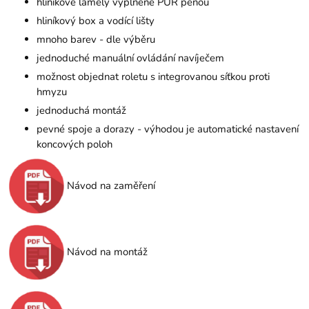
hliníkové lamely vyplněné PUR pěnou
hliníkový box a vodící lišty
mnoho barev - dle výběru
jednoduché manuální ovládání navíječem
možnost objednat roletu s integrovanou síťkou proti
hmyzu
jednoduchá montáž
pevné spoje a dorazy - výhodou je automatické nastavení
koncových poloh
Návod na zaměření
Návod na montáž