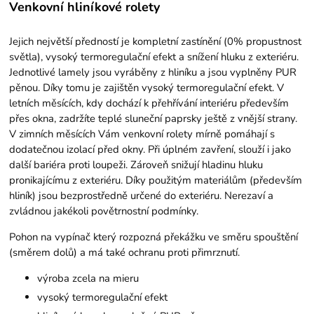
Venkovní hliníkové rolety
Jejich největší předností je kompletní zastínění (0% propustnost
světla), vysoký termoregulační efekt a snížení hluku z exteriéru.
Jednotlivé lamely jsou vyráběny z hliníku a jsou vyplněny PUR
pěnou. Díky tomu je zajištěn vysoký termoregulační efekt. V
letních měsících, kdy dochází k přehřívání interiéru především
přes okna, zadržíte teplé sluneční paprsky ještě z vnější strany.
V zimních měsících Vám venkovní rolety mírně pomáhají s
dodatečnou izolací před okny. Při úplném zavření, slouží i jako
další bariéra proti loupeži. Zároveň snižují hladinu hluku
pronikajícímu z exteriéru. Díky použitým materiálům (především
hliník) jsou bezprostředně určené do exteriéru. Nerezaví a
zvládnou jakékoli povětrnostní podmínky.
Pohon na vypínač který rozpozná překážku ve směru spouštění
(směrem dolů) a má také ochranu proti přimrznutí.
výroba zcela na mieru
vysoký termoregulační efekt