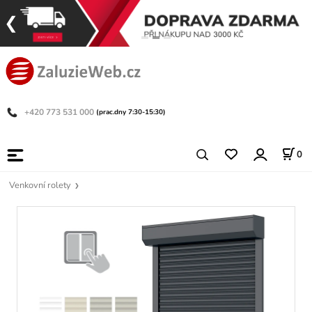
+420 773 531 000
(prac.dny 7:30-15:30)
0
Venkovní rolety