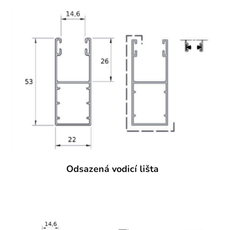
Odsazená vodicí lišta