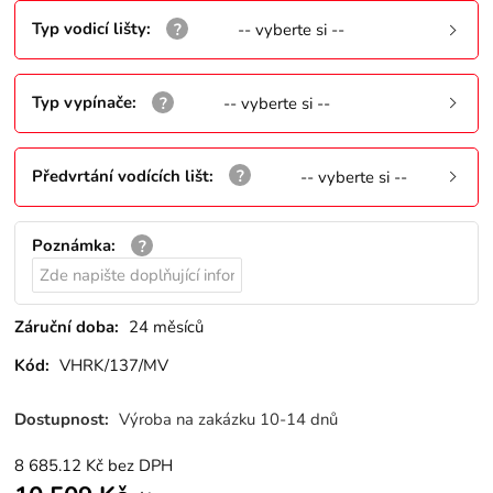
Typ vodicí lišty
:
-- vyberte si --
Typ vypínače
:
-- vyberte si --
Předvrtání vodících lišt
:
-- vyberte si --
Poznámka
:
Záruční doba:
24 měsíců
Kód:
VHRK/137/MV
Dostupnost:
Výroba na zakázku 10-14 dnů
8 685.12
Kč
bez DPH