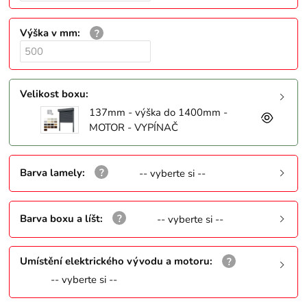
Výška v mm
:
Velikost boxu
:
137mm - výška do 1400mm -
MOTOR - VYPÍNAČ
Barva lamely
:
-- vyberte si --
Barva boxu a líšt
:
-- vyberte si --
Umístění elektrického vývodu a motoru
:
-- vyberte si --