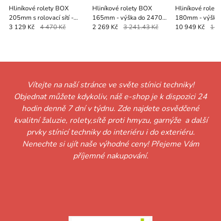
Hliníkové rolety BOX
Hliníkové rolety BOX
Hliníkové rolet
205mm s rolovací sítí -
165mm - výška do 2470
180mm - výška
výška do 2500mm - RUČNÍ
mm - RUČNÍ OVLÁDÁNÍ
mm - MOTOR -
3 129 Kč
4 470 Kč
2 269 Kč
3 241.43 Kč
10 949 Kč
15 
OVLÁDÁNÍ
Vítejte na naší stránce ve světe stínici techniky!
Objednat můžete kdykoliv, náš e-shop je k dispozici 24
hodin denně 7 dní v týdnu. Zde najdete osvědčené
kvalitní žaluzie, rolety,sítě proti hmyzu, garnýže a další
prvky stínicí techniky do interiéru i do exteriéru.
Nenechte si ujít naše výhodné ceny! Přejeme Vám
příjemné nakupování.