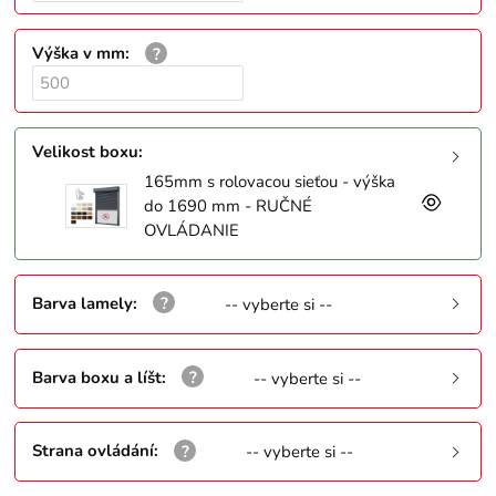
Výška v mm
:
Velikost boxu
:
165mm s rolovacou sieťou - výška
do 1690 mm - RUČNÉ
OVLÁDANIE
Barva lamely
:
-- vyberte si --
Barva boxu a líšt
:
-- vyberte si --
Strana ovládání
:
-- vyberte si --