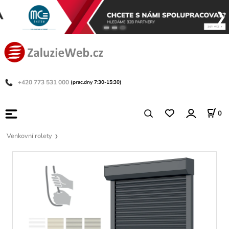
+420 773 531 000
(prac.dny 7:30-15:30)
0
Venkovní rolety