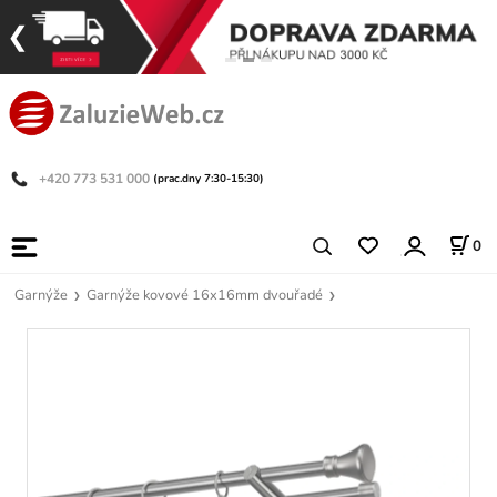
+420 773 531 000
(prac.dny 7:30-15:30)
0
Garnýže
Garnýže kovové 16x16mm dvouřadé