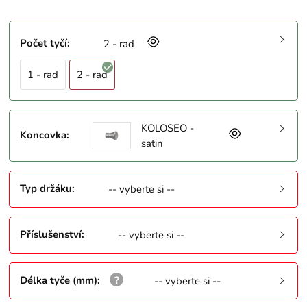
Počet tyčí
:
2 - rad
1 - rad
2 - rad
KOLOSEO -
Koncovka
:
satin
Typ držáku
:
-- vyberte si --
Příslušenství
:
-- vyberte si --
Délka tyče (mm)
:
-- vyberte si --