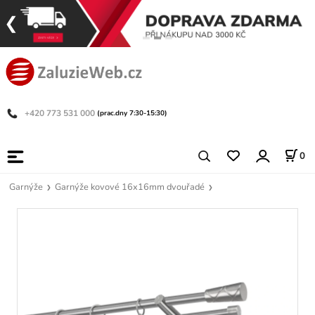
+420 773 531 000
(prac.dny 7:30-15:30)
0
Garnýže
Garnýže kovové 16x16mm dvouřadé