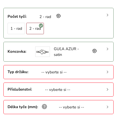
Počet tyčí
:
2 - rad
1 - rad
2 - rad
GUĽA AZUR -
Koncovka
:
satin
Typ držáku
:
-- vyberte si --
Příslušenství
:
-- vyberte si --
Délka tyče (mm)
:
-- vyberte si --