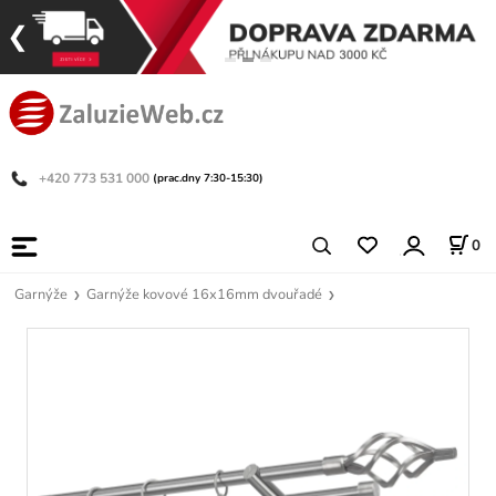
+420 773 531 000
(prac.dny 7:30-15:30)
0
Garnýže
Garnýže kovové 16x16mm dvouřadé