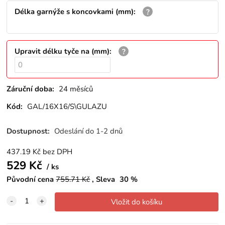
Délka garnýže s koncovkami (mm)
:
Upravit délku tyče na (mm)
:
Záruční doba:
24 měsíců
Kód:
GAL/16X16/S\GULAZU
Dostupnost:
Odeslání do 1-2 dnů
437.19
Kč
bez DPH
529
Kč
ks
Původní cena
755.71
Kč
Sleva
30
%