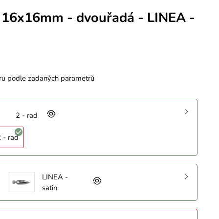
 16x16mm - dvouřadá - LINEA -
ru podle zadaných parametrů
2 - rad
 - rad
LINEA -
satin