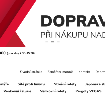
 000
(prac.dny 7:30-15:30)
Úvodní stránka
Zaměření-montáž
Kontakt
Doprav
rnýže
Sítě proti hmyzu
Střešní rolety
Japonské st
Venkovní žaluzie
Venkovní rolety
Pergoly VEGAS