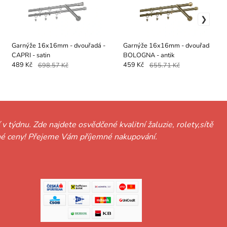
Garnýže 16x16mm - dvouřadá -
Garnýže 16x16mm - dvouřadá -
CAPRI - satin
BOLOGNA - antik
489 Kč
698.57 Kč
459 Kč
655.71 Kč
 v týdnu. Zde najdete osvědčené kvalitní žaluzie, rolety,sítě
hodné ceny! Přejeme Vám příjemné nakupování.