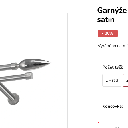
Garnýže
satin
- 30%
Vyráběno na mí
Počet tyčí
:
1 - rad
2
Koncovka
: