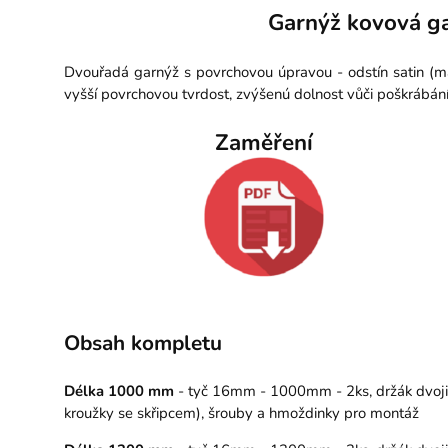
Garnýž kovová ga
Dvouřadá garnýž s povrchovou úpravou - odstín satin (ma
vyšší povrchovou tvrdost, zvýšenú dolnost vůči poškrábán
Zaměření
Obsah kompletu
Délka 1000 mm
- tyč 16mm - 1000mm - 2ks, držák dvojitý
kroužky se skřipcem), šrouby a hmoždinky pro montáž