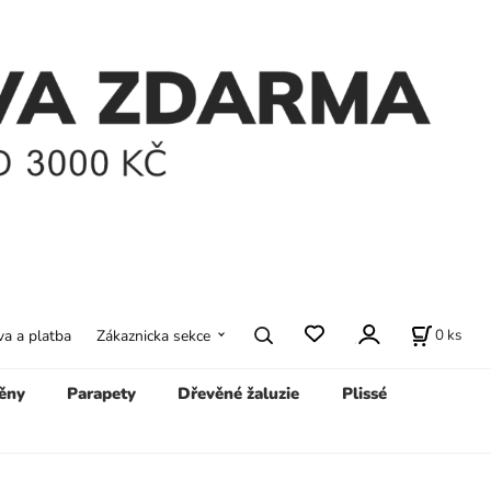
0
ks
a a platba
Zákaznicka sekce
ěny
Parapety
Dřevěné žaluzie
Plissé