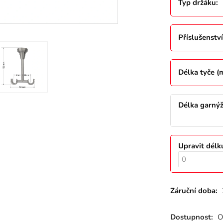
Typ držáku
:
Příslušenství
Délka tyče 
Délka garný
Upravit délk
Záruční doba:
Dostupnost:
O