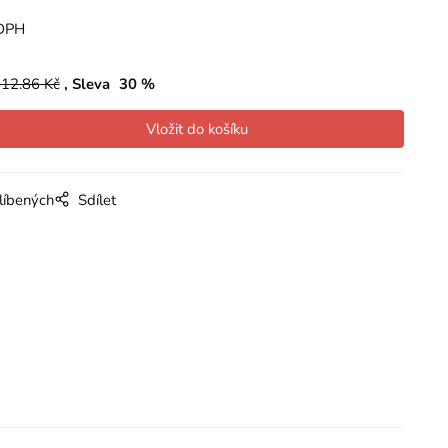
DPH
12.86
Kč
Sleva
30
%
líbených
Sdílet