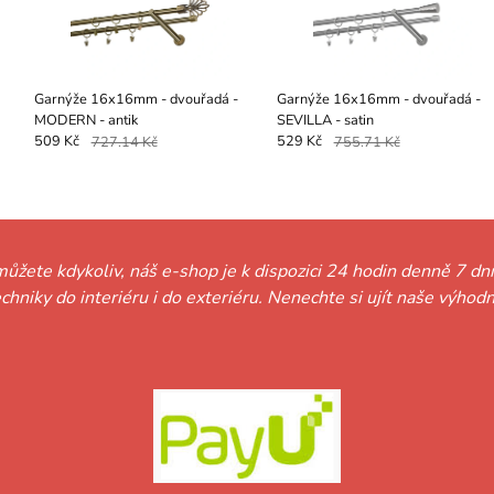
Garnýže 16x16mm - dvouřadá -
Garnýže 16x16mm - dvouřadá -
MODERN - antik
SEVILLA - satin
509 Kč
727.14 Kč
529 Kč
755.71 Kč
můžete kdykoliv, náš e-shop je k dispozici 24 hodin denně 7 dní
techniky do interiéru i do exteriéru. Nenechte si ujít naše vý