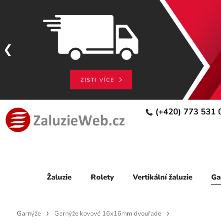
(+420) 773 531
Žaluzie
Rolety
Vertikální žaluzie
Ga
Garnýže
Garnýže kovové 16x16mm dvouřadé