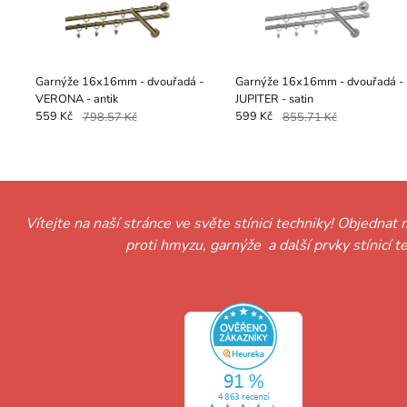
Garnýže 16x16mm - dvouřadá -
Garnýže 16x16mm - dvouřadá -
VERONA - antik
JUPITER - satin
559 Kč
798.57 Kč
599 Kč
855.71 Kč
Vítejte na naší stránce ve světe stínici techniky! Objednat 
proti hmyzu, garnýže a další prvky stínicí 