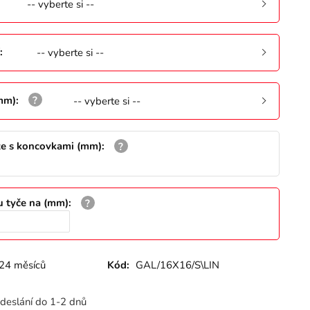
-- vyberte si --
:
-- vyberte si --
(mm)
:
-- vyberte si --
že s koncovkami (mm)
:
u tyče na (mm)
:
24 měsíců
Kód:
GAL/16X16/S\LIN
deslání do 1-2 dnů