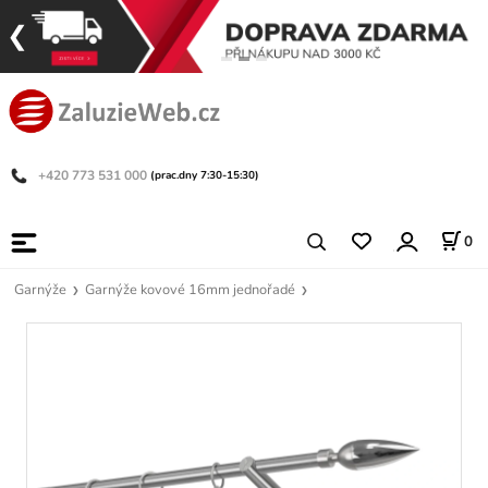
+420 773 531 000
(prac.dny 7:30-15:30)
0
Garnýže
Garnýže kovové 16mm jednořadé