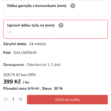
Délka garnýže s koncovkami (mm)
:
Upravit délku tyče na (mm)
:
Záruční doba:
24 měsíců
Kód:
GAL/16/S\LIN
Dostupnost:
Odeslání do 1-2 dnů
329.75
Kč
bez DPH
399
Kč
ks
Původní cena
570
Kč
Sleva
30
%