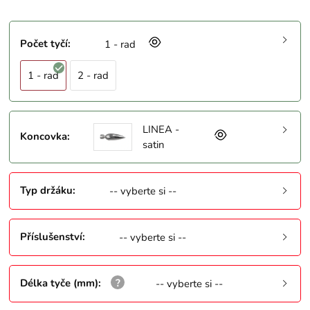
Počet tyčí
:
1 - rad
1 - rad
2 - rad
LINEA -
Koncovka
:
satin
Typ držáku
:
-- vyberte si --
Příslušenství
:
-- vyberte si --
Délka tyče (mm)
:
-- vyberte si --