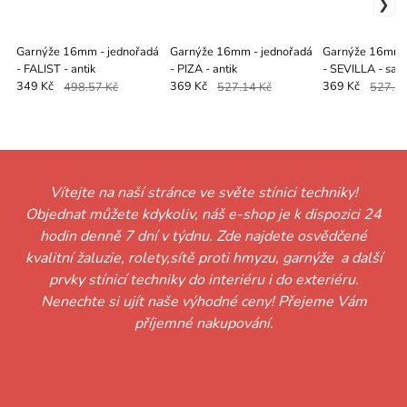
Garnýže 16mm - jednořadá
Garnýže 16mm - jednořadá
Garnýže 16mm -
- FALIST - antik
- PIZA - antik
- SEVILLA - sati
349 Kč
498.57 Kč
369 Kč
527.14 Kč
369 Kč
527.14
Vítejte na naší stránce ve světe stínici techniky!
Objednat můžete kdykoliv, náš e-shop je k dispozici 24
hodin denně 7 dní v týdnu. Zde najdete osvědčené
kvalitní žaluzie, rolety,sítě proti hmyzu, garnýže a další
prvky stínicí techniky do interiéru i do exteriéru.
Nenechte si ujít naše výhodné ceny! Přejeme Vám
příjemné nakupování.