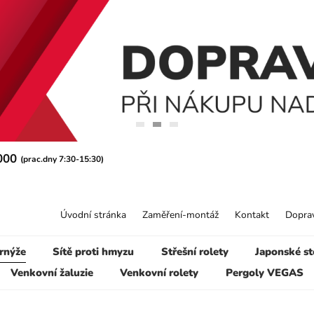
 000
(prac.dny 7:30-15:30)
Úvodní stránka
Zaměření-montáž
Kontakt
Doprav
rnýže
Sítě proti hmyzu
Střešní rolety
Japonské st
Venkovní žaluzie
Venkovní rolety
Pergoly VEGAS