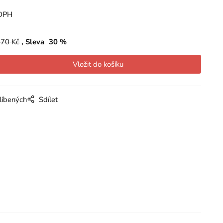
DPH
570
Kč
Sleva
30
%
líbených
Sdílet