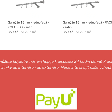
Garnýže 16mm - jednořadá -
Garnýže 16mm - jednořadá - PAO
KOLOSEO - satin
- satin
359 Kč
512.86 Kč
359 Kč
512.86 Kč
můžete kdykoliv, náš e-shop je k dispozici 24 hodin denně 7 dní
techniky do interiéru i do exteriéru. Nenechte si ujít naše vý