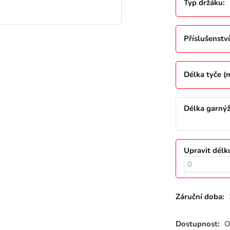
Typ držáku
:
Příslušenství
Délka tyče 
Délka garný
Upravit délk
Záruční doba:
Dostupnost:
O