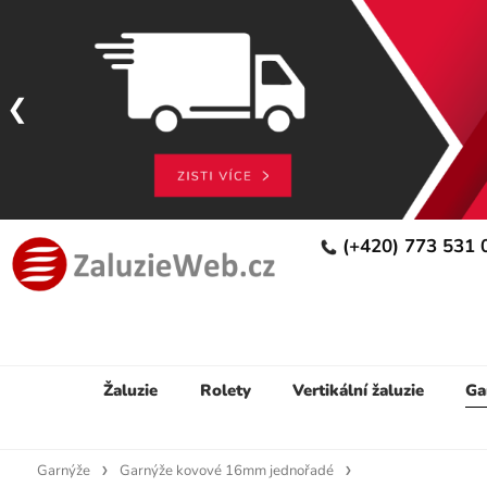
(+420) 773 531
Žaluzie
Rolety
Vertikální žaluzie
Ga
Garnýže
Garnýže kovové 16mm jednořadé