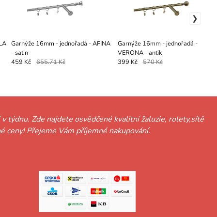
LA
Garnýže 16mm - jednořadá - AFINA
Garnýže 16mm - jednořadá -
- satin
VERONA - antik
459 Kč
655.71 Kč
399 Kč
570 Kč
 v týdnu. Zde najdete osvědčené kvalitní žaluzie, rolety,sítě
hodné ceny! Přejeme Vám příjemné nakupování.