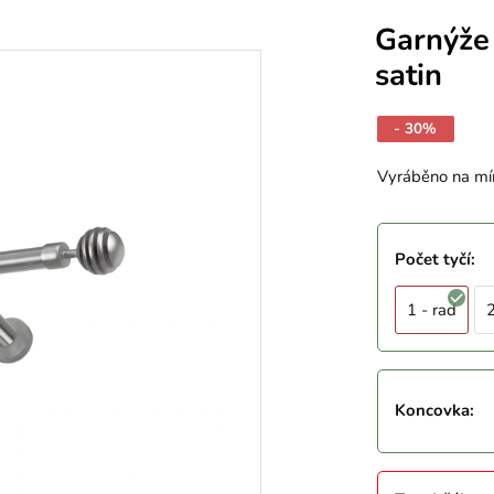
Garnýže
satin
- 30%
Vyráběno na mí
Počet tyčí
:
1 - rad
2
Koncovka
: