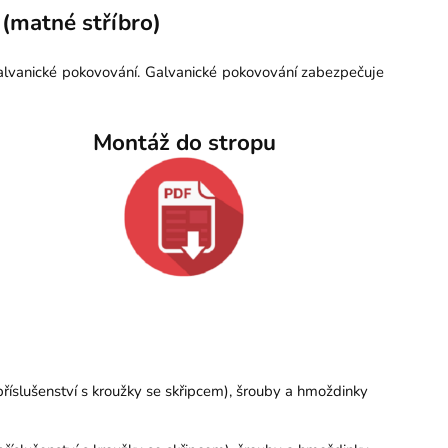
(matné stříbro)
galvanické pokovování. Galvanické pokovování zabezpečuje
Montáž do stropu
íslušenství s kroužky se skřipcem), šrouby a hmoždinky