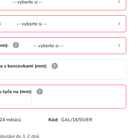
-- vyberte si --
:
-- vyberte si --
(mm)
:
-- vyberte si --
že s koncovkami (mm)
:
u tyče na (mm)
:
24 měsíců
Kód:
GAL/16/S\VER
deslání do 1-2 dnů