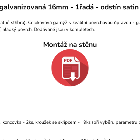
galvanizovaná 16mm - 1řadá - odstín satin 
atné stříbro). Celokovová garnýž s kvalitní povrchovou úpravou - 
í, hladký povrch. Dodávané jsou v kompletech.
Montáž na stěnu
koncovka - 2ks, kroužek se skřipcem - 9ks (při výběru parametru př