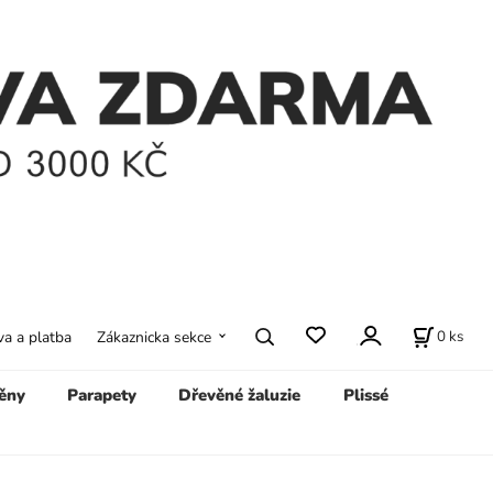
0
ks
a a platba
Zákaznicka sekce
ěny
Parapety
Dřevěné žaluzie
Plissé