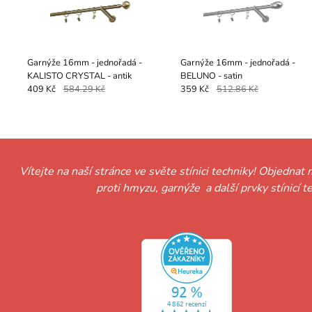
Garnýže 16mm - jednořadá -
Garnýže 16mm - jednořadá -
KALISTO CRYSTAL - antik
BELUNO - satin
409 Kč
584.29 Kč
359 Kč
512.86 Kč
Vítejte na naší stránce ve světe stínici techniky! Objednat 
proti hmyzu, garnýže a další prvky stínicí 