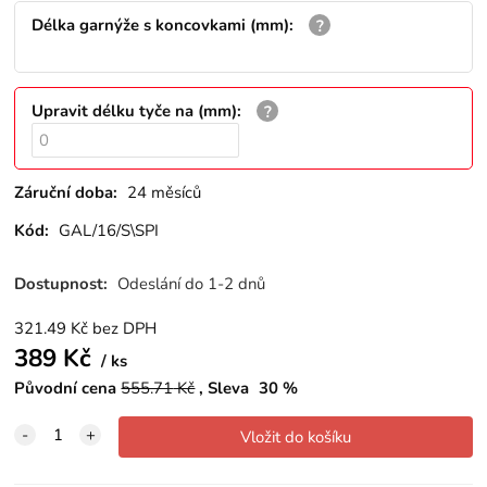
Délka garnýže s koncovkami (mm)
:
Upravit délku tyče na (mm)
:
Záruční doba:
24 měsíců
Kód:
GAL/16/S\SPI
Dostupnost:
Odeslání do 1-2 dnů
321.49
Kč
bez DPH
389
Kč
ks
Původní cena
555.71
Kč
Sleva
30
%