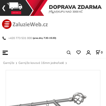
+420 773 531 000
(prac.dny 7:30-15:30)
0
Garnýže
Garnýže kovové 16mm jednořadé