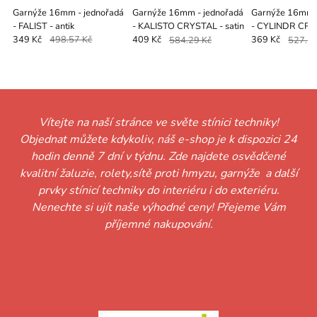
Garnýže 16mm - jednořadá
Garnýže 16mm - jednořadá
Garnýže 16mm -
- FALIST - antik
- KALISTO CRYSTAL - satin
- CYLINDR CRY
antik
349 Kč
498.57 Kč
409 Kč
584.29 Kč
369 Kč
527.14
Vítejte na naší stránce ve světe stínici techniky!
Objednat můžete kdykoliv, náš e-shop je k dispozici 24
hodin denně 7 dní v týdnu. Zde najdete osvědčené
kvalitní žaluzie, rolety,sítě proti hmyzu, garnýže a další
prvky stínicí techniky do interiéru i do exteriéru.
Nenechte si ujít naše výhodné ceny! Přejeme Vám
příjemné nakupování.