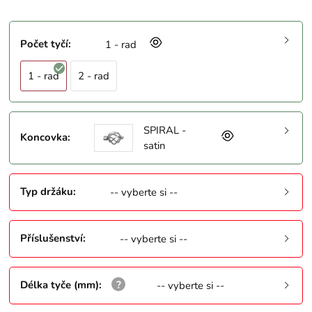
Počet tyčí
:
1 - rad
1 - rad
2 - rad
SPIRAL -
Koncovka
:
satin
Typ držáku
:
-- vyberte si --
Příslušenství
:
-- vyberte si --
Délka tyče (mm)
:
-- vyberte si --