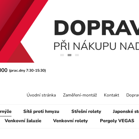
 000
(prac.dny 7:30-15:30)
Úvodní stránka
Zaměření-montáž
Kontakt
Doprav
rnýže
Sítě proti hmyzu
Střešní rolety
Japonské st
Venkovní žaluzie
Venkovní rolety
Pergoly VEGAS