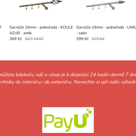
T
Garnýže 16mm - jednořadá - KOULE
Garnýže 16mm - jednořadá - LINE
AZUR - antik
- satin
369 Kč
527.14 Kč
399 Kč
570 Kč
můžete kdykoliv, náš e-shop je k dispozici 24 hodin denně 7 dní
techniky do interiéru i do exteriéru. Nenechte si ujít naše vý