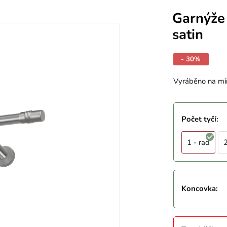
Garnýže
satin
- 30%
Vyráběno na mí
Počet tyčí
:
1 - rad
2
Koncovka
: