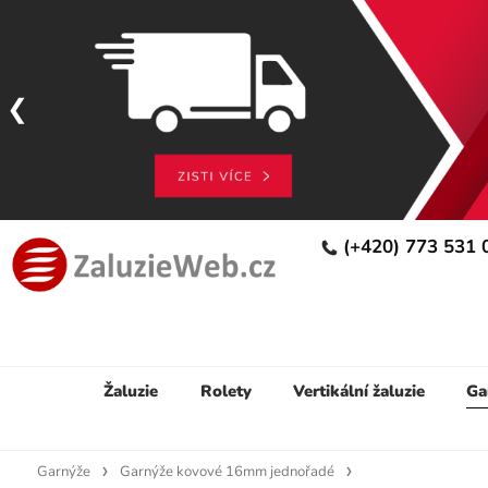
(+420) 773 531
Žaluzie
Rolety
Vertikální žaluzie
Ga
Garnýže
Garnýže kovové 16mm jednořadé