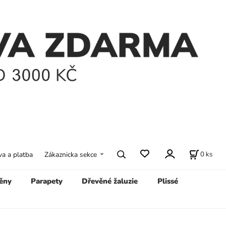
0
ks
a a platba
Zákaznicka sekce
ěny
Parapety
Dřevěné žaluzie
Plissé