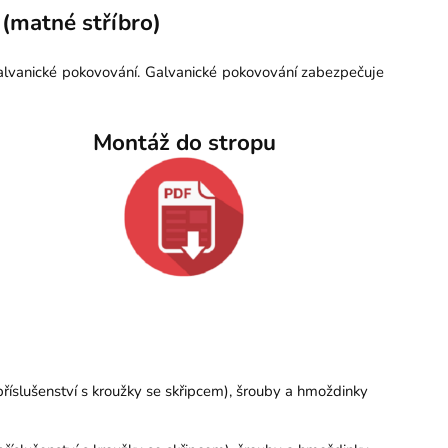
(matné stříbro)
galvanické pokovování. Galvanické pokovování zabezpečuje
Montáž do stropu
íslušenství s kroužky se skřipcem), šrouby a hmoždinky