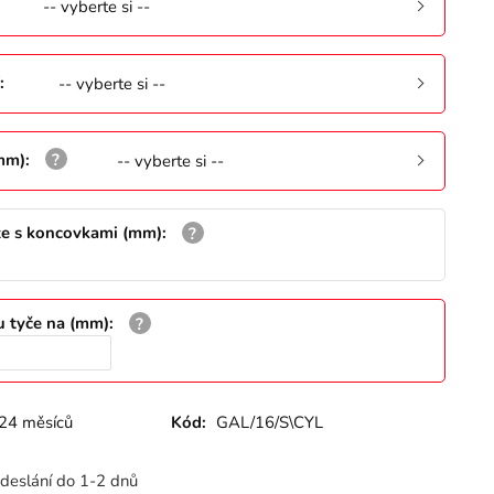
-- vyberte si --
:
-- vyberte si --
(mm)
:
-- vyberte si --
že s koncovkami (mm)
:
u tyče na (mm)
:
24 měsíců
Kód:
GAL/16/S\CYL
deslání do 1-2 dnů