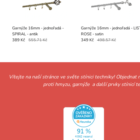
Garnýže 16mm - jednořadá -
Garnýže 16mm - jednořadá - LIS
SPIRAL - antik
ROSE - satin
389 Kč
555.71 Kč
349 Kč
498.57 Kč
Vítejte na naší stránce ve světe stínici techniky! Objednat 
proti hmyzu, garnýže a další prvky stínicí 