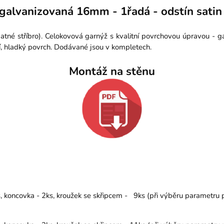
galvanizovaná 16mm - 1řadá - odstín satin 
atné stříbro). Celokovová garnýž s kvalitní povrchovou úpravou - 
í, hladký povrch. Dodávané jsou v kompletech.
Montáž na stěnu
koncovka - 2ks, kroužek se skřipcem - 9ks (při výběru parametru př