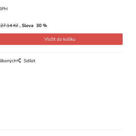
DPH
27.14
Kč
Sleva
30
%
líbených
Sdílet