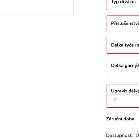
Typ držáku
:
Příslušenství
Délka tyče 
Délka garný
Upravit délk
Záruční doba:
Dostupnost:
O