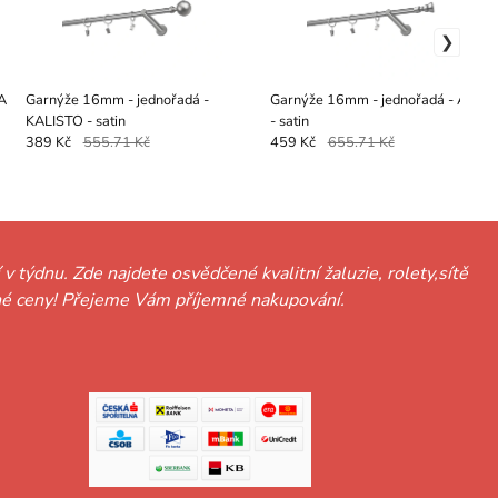
A
Garnýže 16mm - jednořadá -
Garnýže 16mm - jednořadá - AFINA
KALISTO - satin
- satin
389 Kč
555.71 Kč
459 Kč
655.71 Kč
 v týdnu. Zde najdete osvědčené kvalitní žaluzie, rolety,sítě
hodné ceny! Přejeme Vám příjemné nakupování.