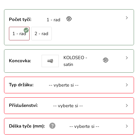
Počet tyčí
:
1 - rad
1 - rad
2 - rad
KOLOSEO -
Koncovka
:
satin
Typ držáku
:
-- vyberte si --
Příslušenství
:
-- vyberte si --
Délka tyče (mm)
:
-- vyberte si --