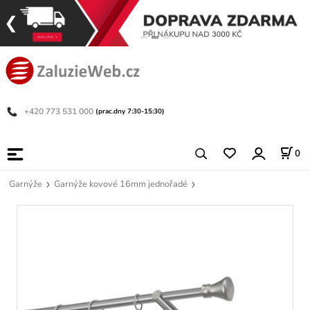
+420 773 531 000
(prac.dny 7:30-15:30)
0
Garnýže
Garnýže kovové 16mm jednořadé