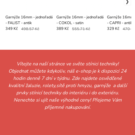
Garnýže 16mm - jednořadá
Garnýže 16mm - jednořadá
Garnýže 16mm -
- FALIST - antik
- COKOL - satin
- CAPRI - antik
349 Kč
498.57 Kč
389 Kč
555.71 Kč
329 Kč
470 K
Vítejte na naší stránce ve světe stínici techniky!
Objednat můžete kdykoliv, náš e-shop je k dispozici 24
hodin denně 7 dní v týdnu. Zde najdete osvědčené
kvalitní žaluzie, rolety,sítě proti hmyzu, garnýže a další
prvky stínicí techniky do interiéru i do exteriéru.
Nenechte si ujít naše výhodné ceny! Přejeme Vám
příjemné nakupování.