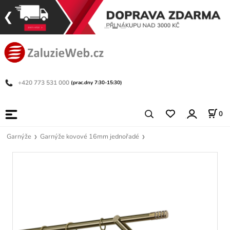
+420 773 531 000
(prac.dny 7:30-15:30)
0
Garnýže
Garnýže kovové 16mm jednořadé