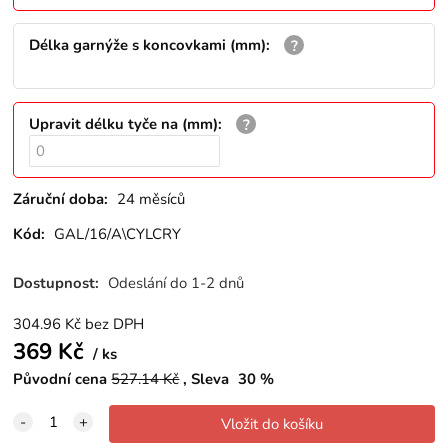
Délka garnýže s koncovkami (mm)
:
Upravit délku tyče na (mm)
:
Záruční doba:
24 měsíců
Kód:
GAL/16/A\CYLCRY
Dostupnost:
Odeslání do 1-2 dnů
304.96
Kč
bez DPH
369
Kč
ks
Původní cena
527.14
Kč
Sleva
30
%