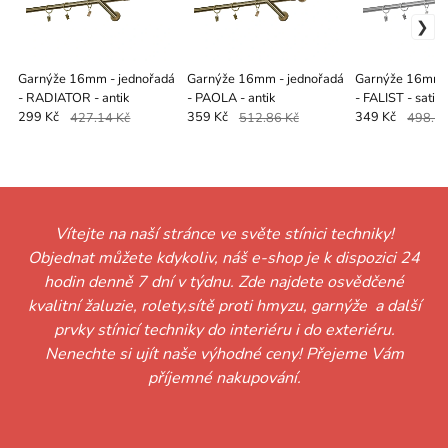
Garnýže 16mm - jednořadá
Garnýže 16mm - jednořadá
Garnýže 16mm -
- RADIATOR - antik
- PAOLA - antik
- FALIST - satin
299 Kč
427.14 Kč
359 Kč
512.86 Kč
349 Kč
498.57
Vítejte na naší stránce ve světe stínici techniky!
Objednat můžete kdykoliv, náš e-shop je k dispozici 24
hodin denně 7 dní v týdnu. Zde najdete osvědčené
kvalitní žaluzie, rolety,sítě proti hmyzu, garnýže a další
prvky stínicí techniky do interiéru i do exteriéru.
Nenechte si ujít naše výhodné ceny! Přejeme Vám
příjemné nakupování.