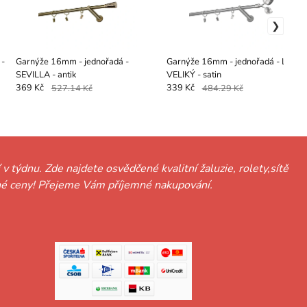
 -
Garnýže 16mm - jednořadá -
Garnýže 16mm - jednořadá - LIST
SEVILLA - antik
VELIKÝ - satin
369 Kč
527.14 Kč
339 Kč
484.29 Kč
 v týdnu. Zde najdete osvědčené kvalitní žaluzie, rolety,sítě
hodné ceny! Přejeme Vám příjemné nakupování.