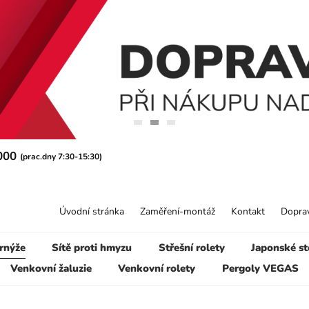
 000
(prac.dny 7:30-15:30)
Úvodní stránka
Zaměření-montáž
Kontakt
Doprav
rnýže
Sítě proti hmyzu
Střešní rolety
Japonské st
Venkovní žaluzie
Venkovní rolety
Pergoly VEGAS