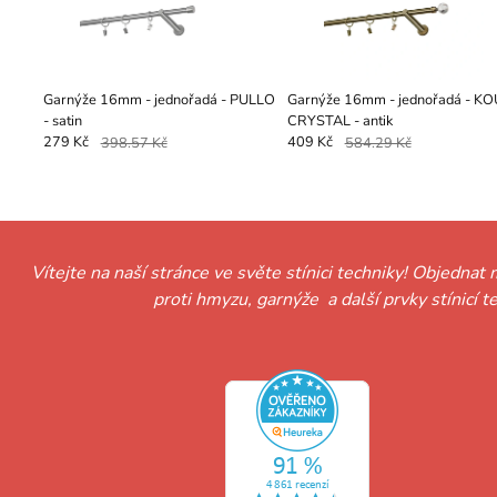
Garnýže 16mm - jednořadá - PULLO
Garnýže 16mm - jednořadá - KO
- satin
CRYSTAL - antik
279 Kč
398.57 Kč
409 Kč
584.29 Kč
Vítejte na naší stránce ve světe stínici techniky! Objednat 
proti hmyzu, garnýže a další prvky stínicí 