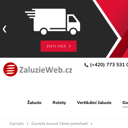
(+420) 773 531
Žaluzie
Rolety
Vertikální žaluzie
Ga
Garnýže
Garnýže kovové 16mm jednořadé