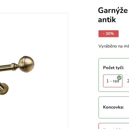
Garnýže
antik
- 30%
Vyráběno na mí
Počet tyčí
:
1 - rad
2
Koncovka
: