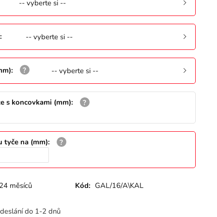
-- vyberte si --
:
-- vyberte si --
(mm)
:
-- vyberte si --
že s koncovkami (mm)
:
u tyče na (mm)
:
24 měsíců
Kód:
GAL/16/A\KAL
deslání do 1-2 dnů