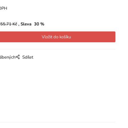
DPH
55.71
Kč
Sleva
30
%
líbených
Sdílet