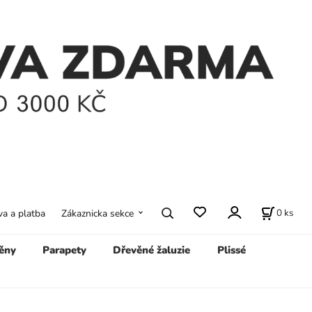
0
ks
a a platba
Zákaznicka sekce
ěny
Parapety
Dřevěné žaluzie
Plissé