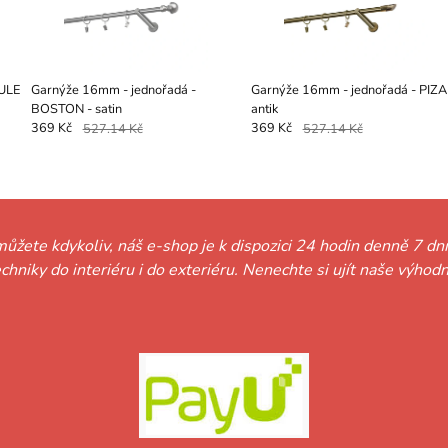
ULE
Garnýže 16mm - jednořadá -
Garnýže 16mm - jednořadá - PIZA
BOSTON - satin
antik
369 Kč
527.14 Kč
369 Kč
527.14 Kč
můžete kdykoliv, náš e-shop je k dispozici 24 hodin denně 7 dní
techniky do interiéru i do exteriéru. Nenechte si ujít naše vý