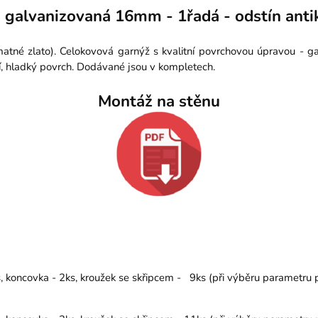
 galvanizovaná 16mm - 1řadá - odstín antik
matné zlato). Celokovová garnýž s kvalitní povrchovou úpravou - g
í, hladký povrch. Dodávané jsou v kompletech.
Montáž na stěnu
koncovka - 2ks, kroužek se skřipcem - 9ks (při výběru parametru př