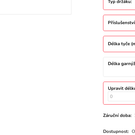
Typ držáku
:
Příslušenství
Délka tyče 
Délka garný
Upravit délk
Záruční doba:
Dostupnost:
O