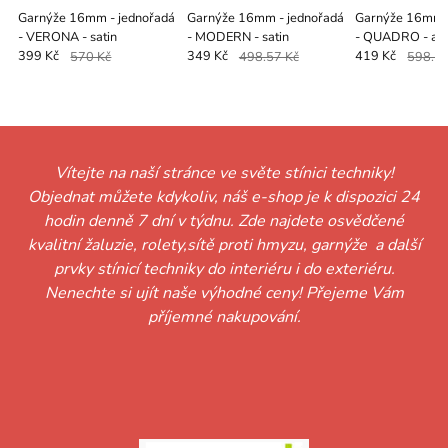
Garnýže 16mm - jednořadá
Garnýže 16mm - jednořadá
Garnýže 16mm -
- VERONA - satin
- MODERN - satin
- QUADRO - ant
399 Kč
570 Kč
349 Kč
498.57 Kč
419 Kč
598.57
Vítejte na naší stránce ve světe stínici techniky!
Objednat můžete kdykoliv, náš e-shop je k dispozici 24
hodin denně 7 dní v týdnu. Zde najdete osvědčené
kvalitní žaluzie, rolety,sítě proti hmyzu, garnýže a další
prvky stínicí techniky do interiéru i do exteriéru.
Nenechte si ujít naše výhodné ceny! Přejeme Vám
příjemné nakupování.