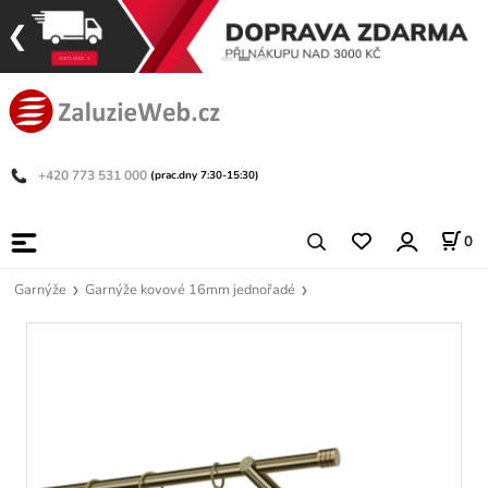
+420 773 531 000
(prac.dny 7:30-15:30)
0
Garnýže
Garnýže kovové 16mm jednořadé