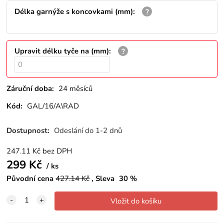
Délka garnýže s koncovkami (mm)
:
Upravit délku tyče na (mm)
:
Záruční doba:
24 měsíců
Kód:
GAL/16/A\RAD
Dostupnost:
Odeslání do 1-2 dnů
247.11
Kč
bez DPH
299
Kč
ks
Původní cena
427.14
Kč
Sleva
30
%