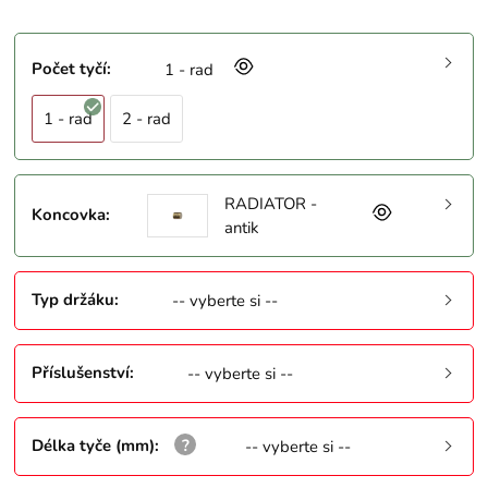
Počet tyčí
:
1 - rad
1 - rad
2 - rad
RADIATOR -
Koncovka
:
antik
Typ držáku
:
-- vyberte si --
Příslušenství
:
-- vyberte si --
Délka tyče (mm)
:
-- vyberte si --