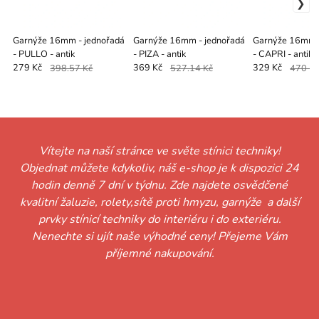
Garnýže 16mm - jednořadá
Garnýže 16mm - jednořadá
Garnýže 16mm -
- PULLO - antik
- PIZA - antik
- CAPRI - antik
279 Kč
398.57 Kč
369 Kč
527.14 Kč
329 Kč
470 K
Vítejte na naší stránce ve světe stínici techniky!
Objednat můžete kdykoliv, náš e-shop je k dispozici 24
hodin denně 7 dní v týdnu. Zde najdete osvědčené
kvalitní žaluzie, rolety,sítě proti hmyzu, garnýže a další
prvky stínicí techniky do interiéru i do exteriéru.
Nenechte si ujít naše výhodné ceny! Přejeme Vám
příjemné nakupování.