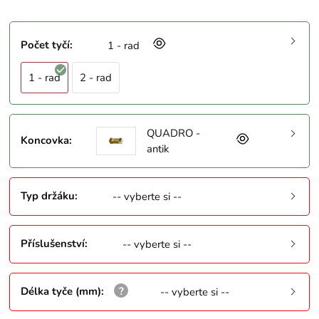
Počet tyčí
:
1 - rad
1 - rad
2 - rad
QUADRO -
Koncovka
:
antik
Typ držáku
:
-- vyberte si --
Příslušenství
:
-- vyberte si --
Délka tyče (mm)
:
-- vyberte si --