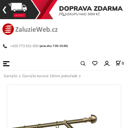
+420 773 531 000
(prac.dny 7:30-15:30)
0
Garnýže
Garnýže kovové 16mm jednořadé