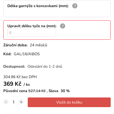
Délka garnýže s koncovkami (mm)
:
Upravit délku tyče na (mm)
:
Záruční doba:
24 měsíců
Kód:
GAL/16/A\BOS
Dostupnost:
Odeslání do 1-2 dnů
304.96
Kč
bez DPH
369
Kč
ks
Původní cena
527.14
Kč
Sleva
30
%