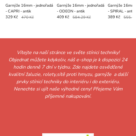
Garnýže 16mm - jednořadá
Garnýže 16mm - jednořadá
Garnýže 16mm -
- CAPRI - antik
- ODEON - antik
- SPIRAL - antik
329 Kč
470 Kč
409 Kč
584.29 Kč
389 Kč
555.71
Vítejte na naší stránce ve světe stínici techniky!
Objednat můžete kdykoliv, náš e-shop je k dispozici 24
hodin denně 7 dní v týdnu. Zde najdete osvědčené
kvalitní žaluzie, rolety,sítě proti hmyzu, garnýže a další
prvky stínicí techniky do interiéru i do exteriéru.
Nenechte si ujít naše výhodné ceny! Přejeme Vám
příjemné nakupování.