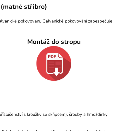
(matné stříbro)
galvanické pokovování. Galvanické pokovování zabezpečuje
Montáž do stropu
íslušenství s kroužky se skřipcem), šrouby a hmoždinky