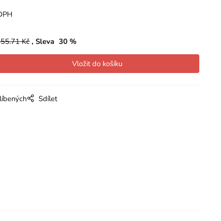
DPH
55.71
Kč
Sleva
30
%
líbených
Sdílet