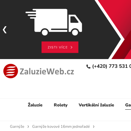
(+420) 773 531
Žaluzie
Rolety
Vertikální žaluzie
Ga
Garnýže
Garnýže kovové 16mm jednořadé