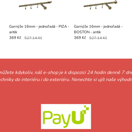
Garnýže 16mm - jednořadá - PIZA -
Garnýže 16mm - jednořadá -
antik
BOSTON - antik
369 Kč
527.14 Kč
369 Kč
527.14 Kč
můžete kdykoliv, náš e-shop je k dispozici 24 hodin denně 7 dní
techniky do interiéru i do exteriéru. Nenechte si ujít naše vý