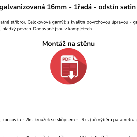
galvanizovaná 16mm - 1řadá - odstín satin 
atné stříbro). Celokovová garnýž s kvalitní povrchovou úpravou - 
í, hladký povrch. Dodávané jsou v kompletech.
Montáž na stěnu
koncovka - 2ks, kroužek se skřipcem - 9ks (při výběru parametru př