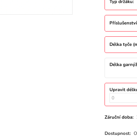
Typ držáku
:
Příslušenství
Délka tyče 
Délka garný
Upravit délk
Záruční doba:
Dostupnost:
O