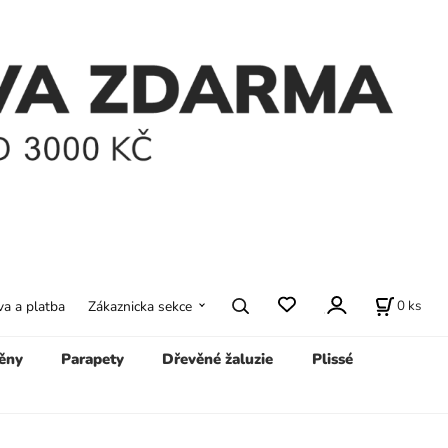
0
ks
a a platba
Zákaznicka sekce
ěny
Parapety
Dřevěné žaluzie
Plissé