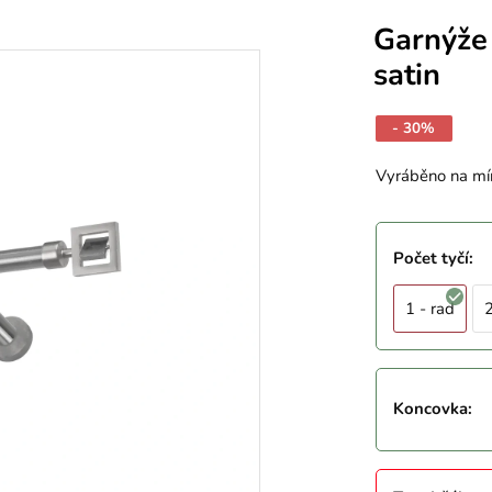
Garnýže
satin
- 30%
Vyráběno na mí
Počet tyčí
:
1 - rad
2
Koncovka
: