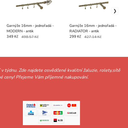
Garnýže 16mm - jednořadá -
Garnýže 16mm - jednořadá -
MODERN - antik
RADIATOR - antik
349 Kč
498.57 Kč
299 Kč
427.14 Kč
 v týdnu. Zde najdete osvědčené kvalitní žaluzie, rolety,sítě
hodné ceny! Přejeme Vám příjemné nakupování.