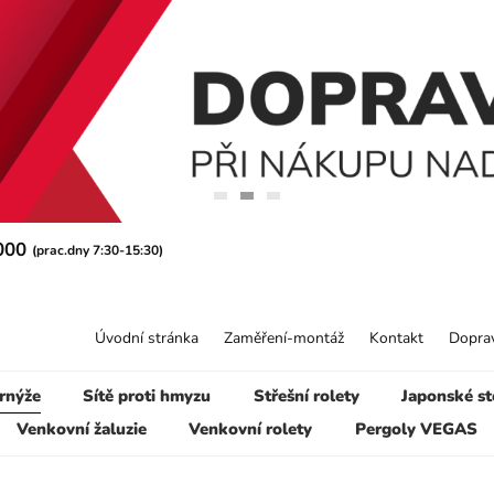
 000
(prac.dny 7:30-15:30)
Úvodní stránka
Zaměření-montáž
Kontakt
Doprav
rnýže
Sítě proti hmyzu
Střešní rolety
Japonské st
Venkovní žaluzie
Venkovní rolety
Pergoly VEGAS