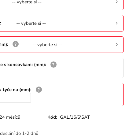
-- vyberte si --
:
-- vyberte si --
(mm)
:
-- vyberte si --
že s koncovkami (mm)
:
u tyče na (mm)
:
24 měsíců
Kód:
GAL/16/S\SAT
deslání do 1-2 dnů