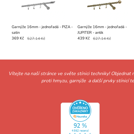
Garnýže 16mm - jednořadá - PIZA -
Garnýže 16mm - jednořadá -
satin
JUPITER - antik
369 Kč
527.14 Kč
439 Kč
627.14 Kč
Vítejte na naší stránce ve světe stínici techniky! Objednat 
proti hmyzu, garnýže a další prvky stínicí 