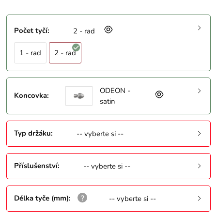
Počet tyčí
:
2 - rad
1 - rad
2 - rad
ODEON -
Koncovka
:
satin
Typ držáku
:
-- vyberte si --
Příslušenství
:
-- vyberte si --
Délka tyče (mm)
:
-- vyberte si --