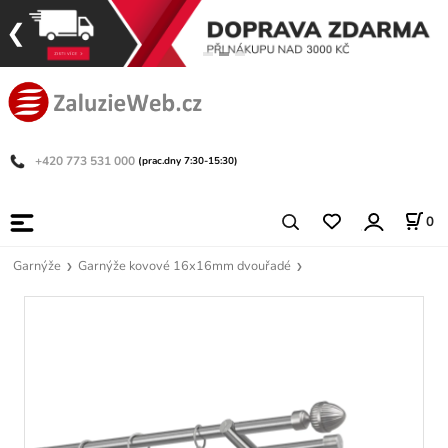
+420 773 531 000
(prac.dny 7:30-15:30)
0
Garnýže
Garnýže kovové 16x16mm dvouřadé