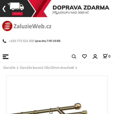
+420 773 531 000
(prac.dny 7:30-15:30)
0
Garnýže
Garnýže kovové 16x16mm dvouřadé