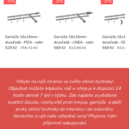
- 30%
- 30%
- 30%
Garnýže 16x16mm -
Garnýže 16x16mm -
Garnýže 16x16
dvouřadá - PIZA - satin
dvouřadá - LINEA - satin
dvouřadá - ODE
529 Kč
755.71 Kč
569 Kč
812.86 Kč
569 Kč
812.86
Vítejte na naší stránce ve světe stínici techniky!
Objednat můžete kdykoliv, náš e-shop je k dispozici 24
hodin denně 7 dní v týdnu. Zde najdete osvědčené
kvalitní žaluzie, rolety,sítě proti hmyzu, garnýže a další
prvky stínicí techniky do interiéru i do exteriéru.
Nenechte si ujít naše výhodné ceny! Přejeme Vám
příjemné nakupování.