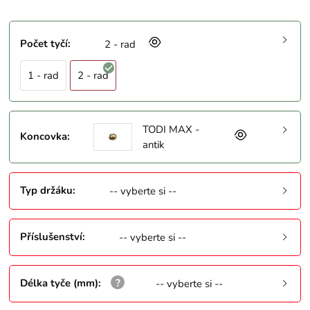
Počet tyčí
:
2 - rad
1 - rad
2 - rad
TODI MAX -
Koncovka
:
antik
Typ držáku
:
-- vyberte si --
Příslušenství
:
-- vyberte si --
Délka tyče (mm)
:
-- vyberte si --