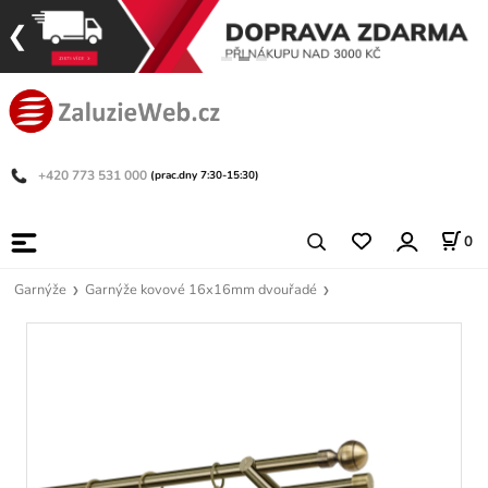
+420 773 531 000
(prac.dny 7:30-15:30)
0
Garnýže
Garnýže kovové 16x16mm dvouřadé