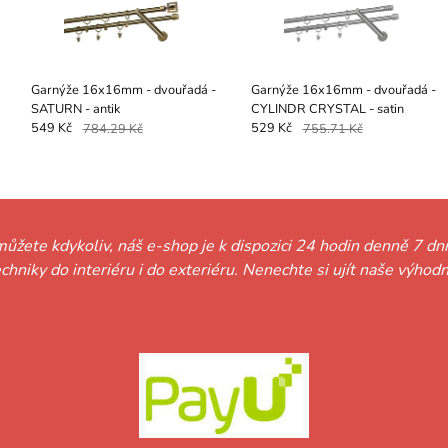
Garnýže 16x16mm - dvouřadá -
Garnýže 16x16mm - dvouřadá -
SATURN - antik
CYLINDR CRYSTAL - satin
549 Kč
784.29 Kč
529 Kč
755.71 Kč
můžete kdykoliv, náš e-shop je k dispozici 24 hodin denně 7 dní
techniky do interiéru i do exteriéru. Nenechte si ujít naše vý