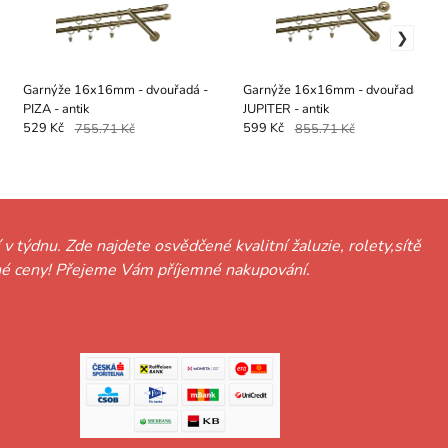
Garnýže 16x16mm - dvouřadá -
Garnýže 16x16mm - dvouřadá -
PIZA - antik
JUPITER - antik
529 Kč
755.71 Kč
599 Kč
855.71 Kč
 v týdnu. Zde najdete osvědčené kvalitní žaluzie, rolety,sítě
hodné ceny! Přejeme Vám příjemné nakupování.