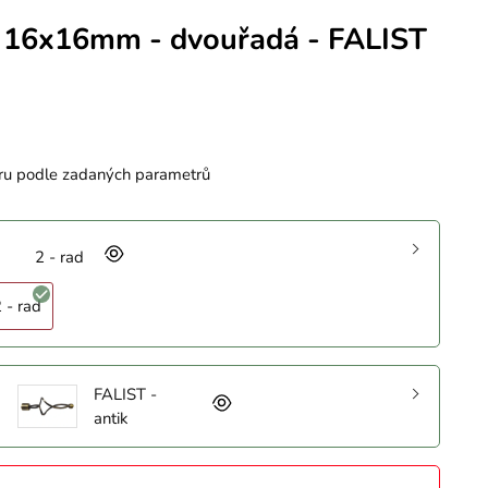
 16x16mm - dvouřadá - FALIST
ru podle zadaných parametrů
2 - rad
 - rad
FALIST -
antik