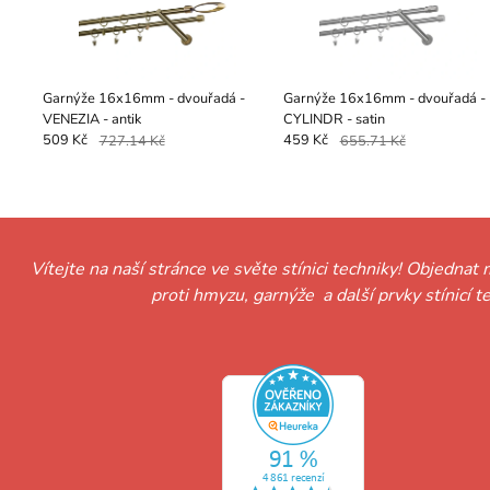
Garnýže 16x16mm - dvouřadá -
Garnýže 16x16mm - dvouřadá -
VENEZIA - antik
CYLINDR - satin
509 Kč
727.14 Kč
459 Kč
655.71 Kč
Vítejte na naší stránce ve světe stínici techniky! Objednat 
proti hmyzu, garnýže a další prvky stínicí 