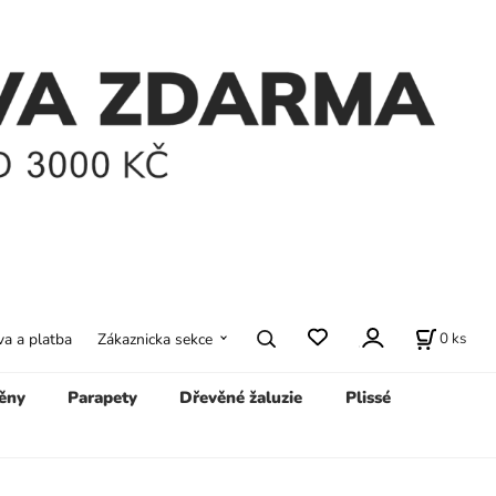
0
ks
a a platba
Zákaznicka sekce
ěny
Parapety
Dřevěné žaluzie
Plissé