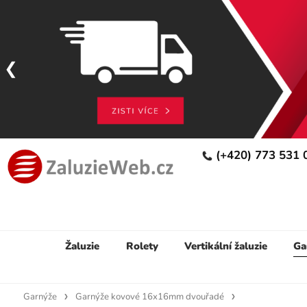
(+420) 773 531
Žaluzie
Rolety
Vertikální žaluzie
Ga
Garnýže
Garnýže kovové 16x16mm dvouřadé