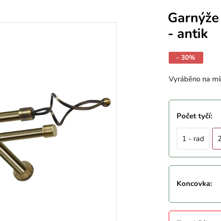
Garnýže
- antik
- 30%
Vyráběno na mí
Počet tyčí
:
1 - rad
2
Koncovka
: