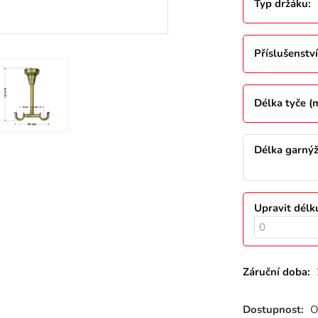
Typ držáku
:
Příslušenství
Délka tyče 
Délka garný
Upravit délk
Záruční doba:
Dostupnost:
O