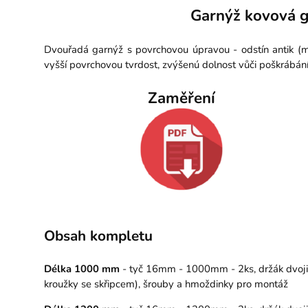
Garnýž kovová g
Dvouřadá garnýž s povrchovou úpravou - odstín antik (m
vyšší povrchovou tvrdost, zvýšenú dolnost vůči poškrábán
Zaměření
Obsah kompletu
Délka 1000 mm
- tyč 16mm - 1000mm - 2ks, držák dvojitý
kroužky se skřipcem), šrouby a hmoždinky pro montáž