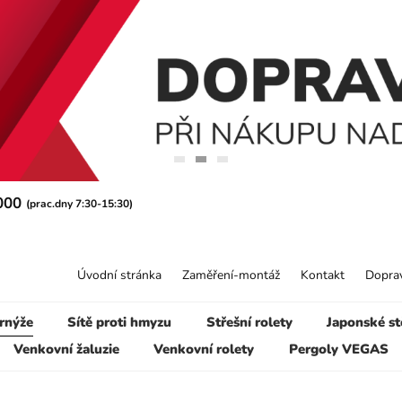
 000
(prac.dny 7:30-15:30)
Úvodní stránka
Zaměření-montáž
Kontakt
Doprav
rnýže
Sítě proti hmyzu
Střešní rolety
Japonské st
Venkovní žaluzie
Venkovní rolety
Pergoly VEGAS