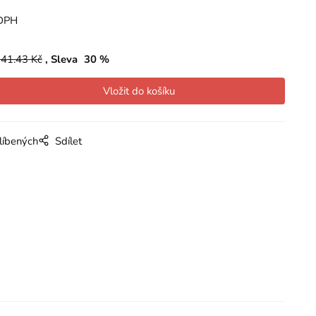
DPH
41.43
Kč
Sleva
30
%
líbených
Sdílet