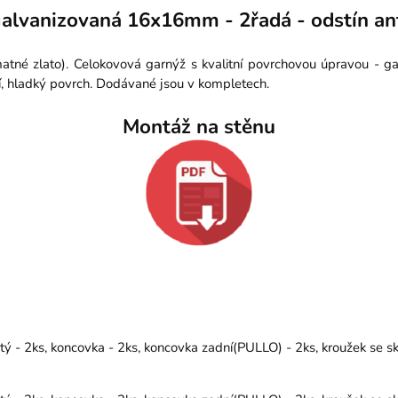
alvanizovaná 16x16mm - 2řadá - odstín ant
atné zlato). Celokovová garnýž s kvalitní povrchovou úpravou - g
í, hladký povrch. Dodávané jsou v kompletech.
Montáž na stěnu
 - 2ks, koncovka - 2ks, koncovka zadní(PULLO) - 2ks, kroužek se sk