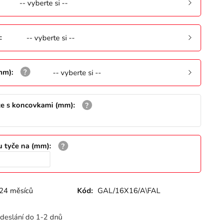
-- vyberte si --
:
-- vyberte si --
(mm)
:
-- vyberte si --
že s koncovkami (mm)
:
u tyče na (mm)
:
24 měsíců
Kód:
GAL/16X16/A\FAL
deslání do 1-2 dnů