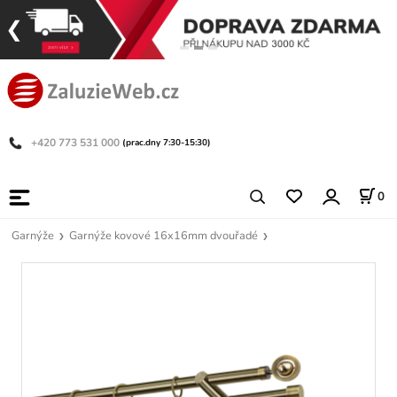
+420 773 531 000
(prac.dny 7:30-15:30)
0
Garnýže
Garnýže kovové 16x16mm dvouřadé