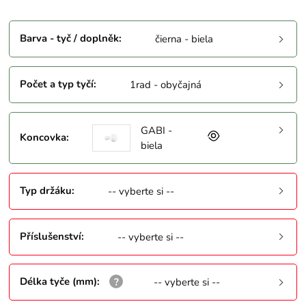
Barva - tyč / doplněk
:
čierna - biela
Počet a typ tyčí
:
1rad - obyčajná
GABI -
Koncovka
:
biela
Typ držáku
:
-- vyberte si --
Příslušenství
:
-- vyberte si --
Délka tyče (mm)
:
-- vyberte si --