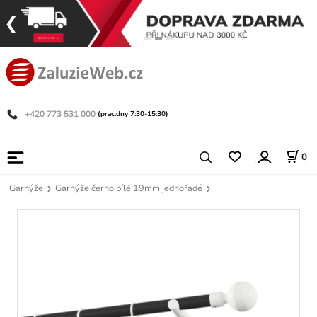
+420 773 531 000
(prac.dny 7:30-15:30)
0
Garnýže
Garnýže černo bílé 19mm jednořadé