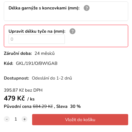
Délka garnýže s koncovkami (mm)
:
Upravit délku tyče na (mm)
:
Záruční doba:
24 měsíců
Kód:
GKL/191/O/BW\GAB
Dostupnost:
Odeslání do 1-2 dnů
395.87
Kč
bez DPH
479
Kč
ks
Původní cena
684.29
Kč
Sleva
30
%