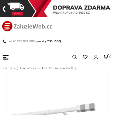
+420 773 531 000
(prac.dny 7:30-15:30)
0
Garnýže
Garnýže černo bílé 19mm jednořadé