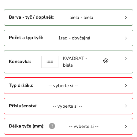
Barva - tyč / doplněk
:
biela - biela
Počet a typ tyčí
:
1rad - obyčajná
KVADRAT -
Koncovka
:
biela
Typ držáku
:
-- vyberte si --
Příslušenství
:
-- vyberte si --
Délka tyče (mm)
:
-- vyberte si --