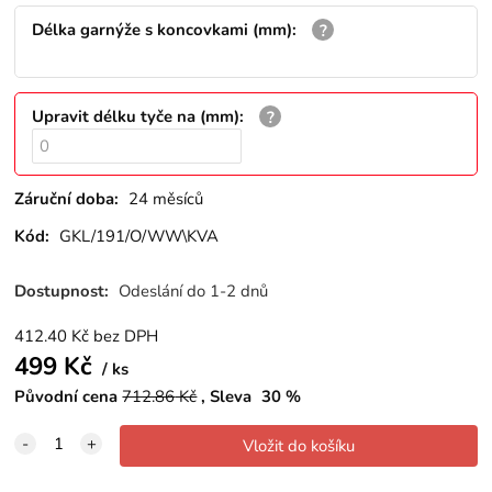
Délka garnýže s koncovkami (mm)
:
Upravit délku tyče na (mm)
:
Záruční doba:
24 měsíců
Kód:
GKL/191/O/WW\KVA
Dostupnost:
Odeslání do 1-2 dnů
412.40
Kč
bez DPH
499
Kč
ks
Původní cena
712.86
Kč
Sleva
30
%