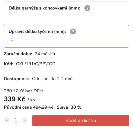
Délka garnýže s koncovkami (mm)
:
Upravit délku tyče na (mm)
:
Záruční doba:
24 měsíců
Kód:
GKL/191/O/BB\TOD
Dostupnost:
Odeslání do 1-2 dnů
280.17
Kč
bez DPH
339
Kč
ks
Původní cena
484.29
Kč
Sleva
30
%