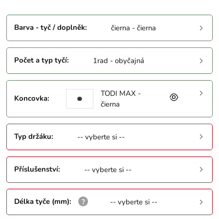
Barva - tyč / doplněk
:
čierna - čierna
Počet a typ tyčí
:
1rad - obyčajná
TODI MAX -
Koncovka
:
čierna
Typ držáku
:
-- vyberte si --
Příslušenství
:
-- vyberte si --
Délka tyče (mm)
:
-- vyberte si --