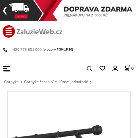
+420 773 531 000
(prac.dny 7:30-15:30)
0
Garnýže
Garnýže černo bílé 19mm jednořadé