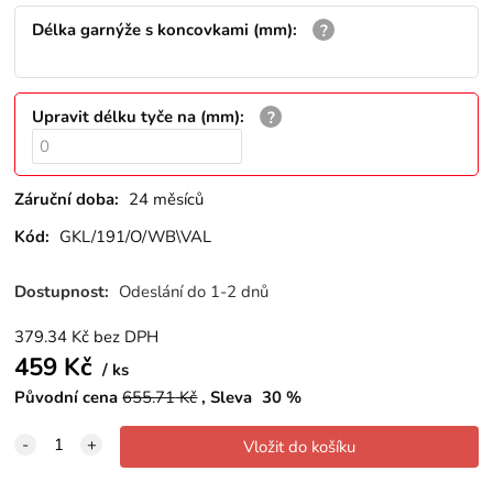
Délka garnýže s koncovkami (mm)
:
Upravit délku tyče na (mm)
:
Záruční doba:
24 měsíců
Kód:
GKL/191/O/WB\VAL
Dostupnost:
Odeslání do 1-2 dnů
379.34
Kč
bez DPH
459
Kč
ks
Původní cena
655.71
Kč
Sleva
30
%