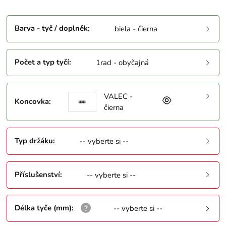
Barva - tyč / doplněk
:
biela - čierna
Počet a typ tyčí
:
1rad - obyčajná
VALEC -
Koncovka
:
čierna
Typ držáku
:
-- vyberte si --
Příslušenství
:
-- vyberte si --
Délka tyče (mm)
:
-- vyberte si --