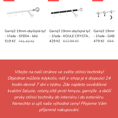
Garnýž 19mm obyčejná tyč
Garnýž 19mm obyčejná tyč
Garnýž 19mm ob
- 1řada - SFERA - bílá
- 1řada - KOULE CRYSTAL
- 1řada - GABI -
- černo bílá
519 Kč
741.43 Kč
429 Kč
612.86 Kč
479 Kč
684.29
Vítejte na naší stránce ve světe stínici techniky!
Objednat můžete kdykoliv, náš e-shop je k dispozici 24
hodin denně 7 dní v týdnu. Zde najdete osvědčené
kvalitní žaluzie, rolety,sítě proti hmyzu, garnýže a další
prvky stínicí techniky do interiéru i do exteriéru.
Nenechte si ujít naše výhodné ceny! Přejeme Vám
příjemné nakupování.