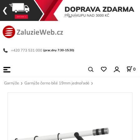
+420 773 531 000
(prac.dny 7:30-15:30)
0
Garnýže
Garnýže černo bílé 19mm jednořadé