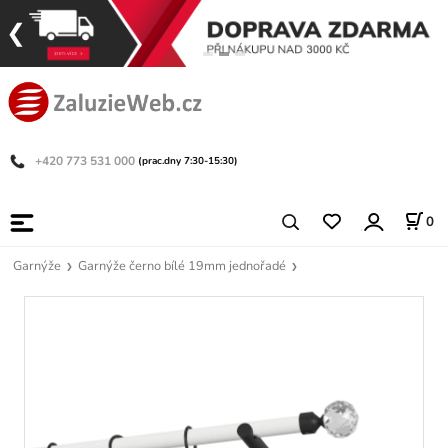
+420 773 531 000
(prac.dny 7:30-15:30)
0
Garnýže
Garnýže černo bílé 19mm jednořadé