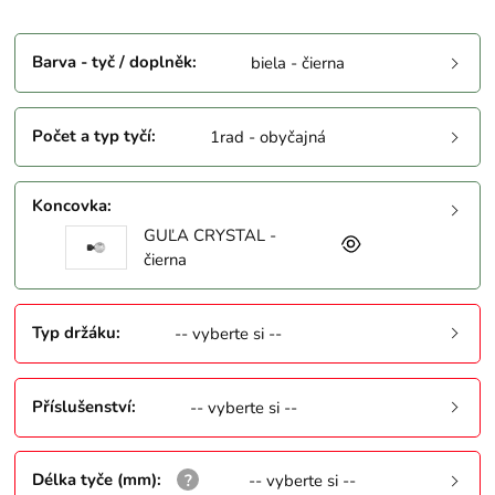
Barva - tyč / doplněk
:
biela - čierna
Počet a typ tyčí
:
1rad - obyčajná
Koncovka
:
GUĽA CRYSTAL -
čierna
Typ držáku
:
-- vyberte si --
Příslušenství
:
-- vyberte si --
Délka tyče (mm)
:
-- vyberte si --