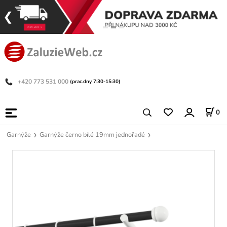
+420 773 531 000
(prac.dny 7:30-15:30)
0
Garnýže
Garnýže černo bílé 19mm jednořadé