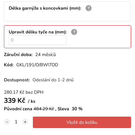
Délka garnýže s koncovkami (mm)
:
Upravit délku tyče na (mm)
:
Záruční doba:
24 měsíců
Kód:
GKL/191/O/BW\TOD
Dostupnost:
Odeslání do 1-2 dnů
280.17
Kč
bez DPH
339
Kč
ks
Původní cena
484.29
Kč
Sleva
30
%