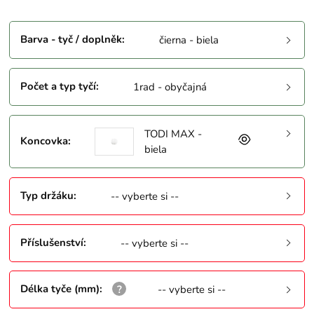
Barva - tyč / doplněk
:
čierna - biela
Počet a typ tyčí
:
1rad - obyčajná
TODI MAX -
Koncovka
:
biela
Typ držáku
:
-- vyberte si --
Příslušenství
:
-- vyberte si --
Délka tyče (mm)
:
-- vyberte si --