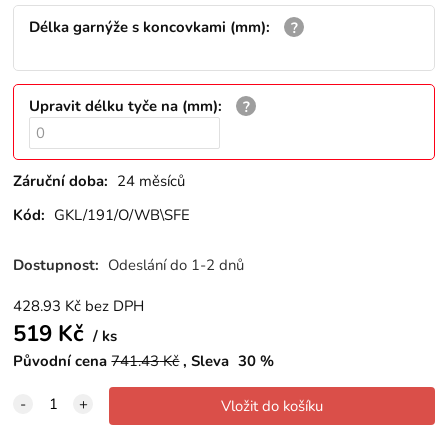
Délka garnýže s koncovkami (mm)
:
Upravit délku tyče na (mm)
:
Záruční doba:
24 měsíců
Kód:
GKL/191/O/WB\SFE
Dostupnost:
Odeslání do 1-2 dnů
428.93
Kč
bez DPH
519
Kč
ks
Původní cena
741.43
Kč
Sleva
30
%