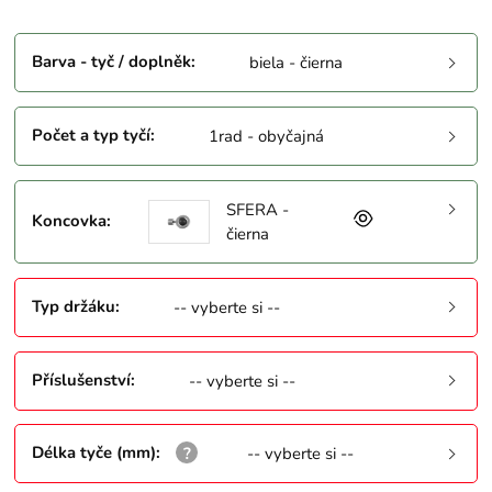
Barva - tyč / doplněk
:
biela - čierna
Počet a typ tyčí
:
1rad - obyčajná
SFERA -
Koncovka
:
čierna
Typ držáku
:
-- vyberte si --
Příslušenství
:
-- vyberte si --
Délka tyče (mm)
:
-- vyberte si --