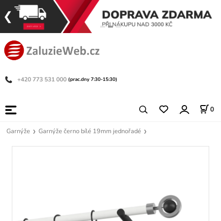
+420 773 531 000
(prac.dny 7:30-15:30)
0
Garnýže
Garnýže černo bílé 19mm jednořadé