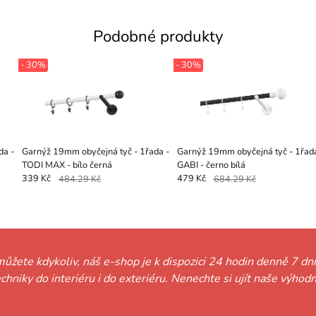
Podobné produkty
- 30%
- 30%
da -
Garnýž 19mm obyčejná tyč - 1řada -
Garnýž 19mm obyčejná tyč - 1řada
TODI MAX - bílo černá
GABI - černo bílá
339 Kč
484.29 Kč
479 Kč
684.29 Kč
můžete kdykoliv, náš e-shop je k dispozici 24 hodin denně 7 dní
techniky do interiéru i do exteriéru. Nenechte si ujít naše vý