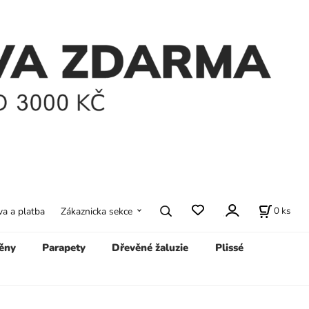
0
ks
a a platba
Zákaznicka sekce
ěny
Parapety
Dřevěné žaluzie
Plissé