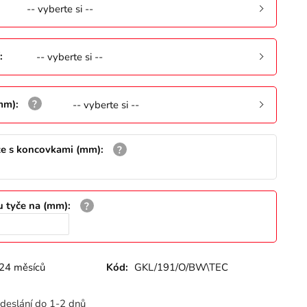
-- vyberte si --
:
-- vyberte si --
(mm)
:
-- vyberte si --
že s koncovkami (mm)
:
u tyče na (mm)
:
24 měsíců
Kód:
GKL/191/O/BW\TEC
deslání do 1-2 dnů