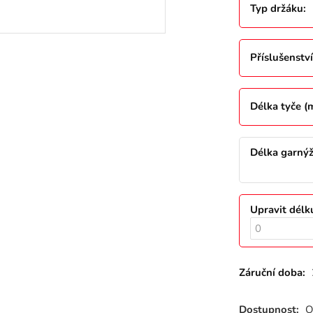
Typ držáku
:
Příslušenství
Délka tyče 
Délka garný
Upravit délk
Záruční doba:
Dostupnost:
O