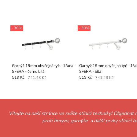
- 30%
- 30%
Garnýž 19mm obyčejná tyč - 1řada -
Garnýž 19mm obyčejná tyč - 1řa
SFERA - černo bílá
SFERA - bílá
519 Kč
741.43 Kč
519 Kč
741.43 Kč
Vítejte na naší stránce ve světe stínici techniky! Objednat 
proti hmyzu, garnýže a další prvky stínicí 