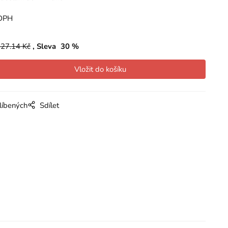
DPH
27.14
Kč
Sleva
30
%
líbených
Sdílet