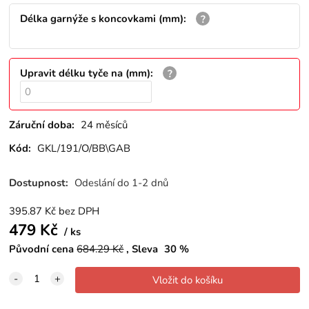
Délka garnýže s koncovkami (mm)
:
Upravit délku tyče na (mm)
:
Záruční doba:
24 měsíců
Kód:
GKL/191/O/BB\GAB
Dostupnost:
Odeslání do 1-2 dnů
395.87
Kč
bez DPH
479
Kč
ks
Původní cena
684.29
Kč
Sleva
30
%