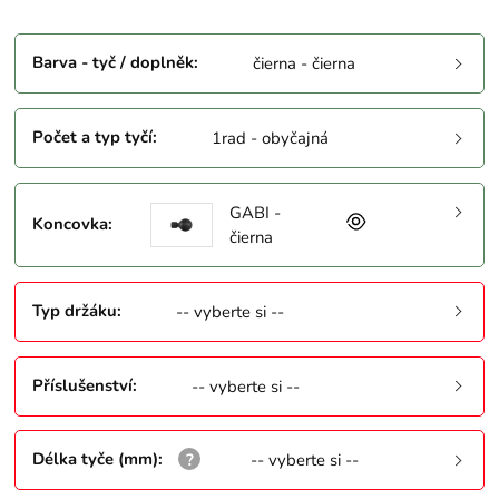
Barva - tyč / doplněk
:
čierna - čierna
Počet a typ tyčí
:
1rad - obyčajná
GABI -
Koncovka
:
čierna
Typ držáku
:
-- vyberte si --
Příslušenství
:
-- vyberte si --
Délka tyče (mm)
:
-- vyberte si --