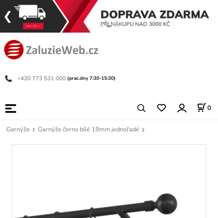
+420 773 531 000
(prac.dny 7:30-15:30)
0
Garnýže
Garnýže černo bílé 19mm jednořadé